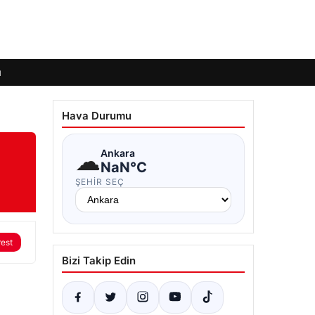
ı
Hava Durumu
☁
Ankara
NaN°C
ŞEHIR SEÇ
rest
Bizi Takip Edin