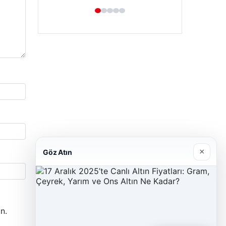
×
Göz Atın
n.