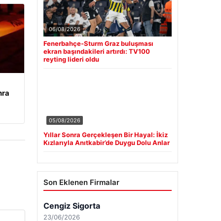
06/08/2026
Fenerbahçe-Sturm Graz buluşması
ekran başındakileri artırdı: TV100
reyting lideri oldu
nra
a
05/08/2026
Yıllar Sonra Gerçekleşen Bir Hayal: İkiz
Kızlarıyla Anıtkabir’de Duygu Dolu Anlar
Son Eklenen Firmalar
Cengiz Sigorta
23/06/2026