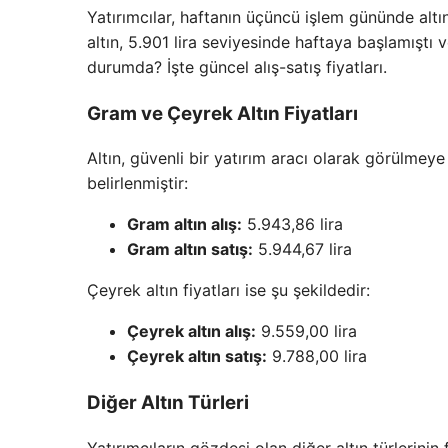
Yatırımcılar, haftanın üçüncü işlem gününde altın
altın, 5.901 lira seviyesinde haftaya başlamıştı v
durumda? İşte güncel alış-satış fiyatları.
Gram ve Çeyrek Altın Fiyatları
Altın, güvenli bir yatırım aracı olarak görülmeye
belirlenmiştir:
Gram altın alış:
5.943,86 lira
Gram altın satış:
5.944,67 lira
Çeyrek altın fiyatları ise şu şekildedir:
Çeyrek altın alış:
9.559,00 lira
Çeyrek altın satış:
9.788,00 lira
Diğer Altın Türleri
Yatırımcıların gözdesi olan diğer altın türlerinin 