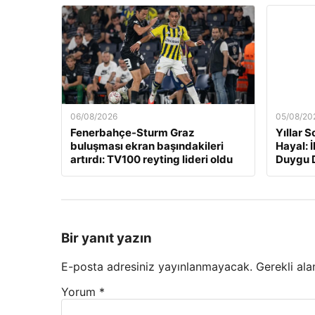
06/08/2026
05/08/20
Fenerbahçe-Sturm Graz
Yıllar 
buluşması ekran başındakileri
Hayal: İ
artırdı: TV100 reyting lideri oldu
Duygu D
Bir yanıt yazın
E-posta adresiniz yayınlanmayacak.
Gerekli ala
Yorum
*