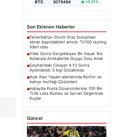
BTC
3076484
▲ +0.31%
Son Eklenen Haberler
Fenerbahçe-Sturm Graz buluşması
■
ekran başındakileri artırdı: TV100 reyting
lideri oldu
Yıllar Sonra Gerçekleşen Bir Hayal: İkiz
■
Kızlarıyla Anıtkabir’de Duygu Dolu Anlar
Ceyhan’daki Cinayet 4 Yıl Sonra
■
Aydınlatıldı: 5 Kişi Gözaltında
Açık Alan Yaşam alanlarında Konfor ve
■
m
bahçe mutfağı Çözümleri
Hatay’da Posta Güvercinleriyle 700 Bin
■
TL’lik Lüks Kümes ve Servet Değerinde
Kuşlar
Güncel