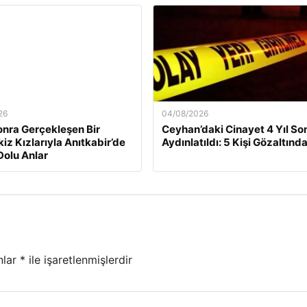
26
04/08/2026
Sonra Gerçekleşen Bir
Ceyhan’daki Cinayet 4 Yıl So
kiz Kızlarıyla Anıtkabir’de
Aydınlatıldı: 5 Kişi Gözaltınd
olu Anlar
nlar
*
ile işaretlenmişlerdir