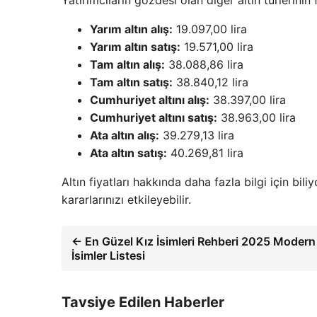
Yarım altın alış:
19.097,00 lira
Yarım altın satış:
19.571,00 lira
Tam altın alış:
38.088,86 lira
Tam altın satış:
38.840,12 lira
Cumhuriyet altını alış:
38.397,00 lira
Cumhuriyet altını satış:
38.963,00 lira
Ata altın alış:
39.279,13 lira
Ata altın satış:
40.269,81 lira
Altın fiyatları hakkında daha fazla bilgi için biliy
kararlarınızı etkileyebilir.
← En Güzel Kız İsimleri Rehberi 2025 Modern
İsimler Listesi
Tavsiye Edilen Haberler