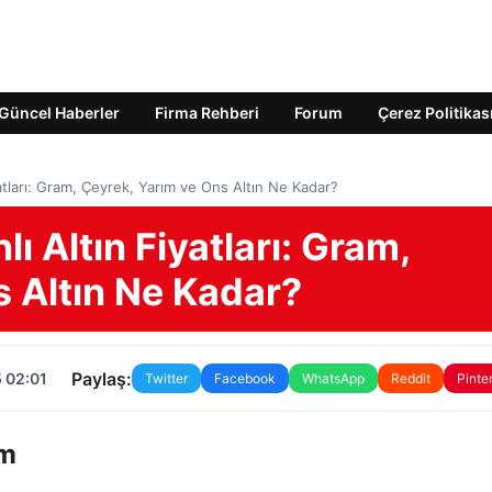
Güncel Haberler
Firma Rehberi
Forum
Çerez Politikas
yatları: Gram, Çeyrek, Yarım ve Ons Altın Ne Kadar?
lı Altın Fiyatları: Gram,
s Altın Ne Kadar?
Paylaş:
 02:01
Twitter
Facebook
WhatsApp
Reddit
Pinte
um