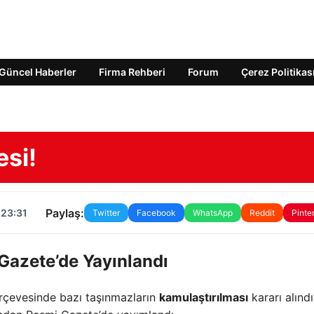
Güncel Haberler
Firma Rehberi
Forum
Çerez Politikas
esi!
Paylaş:
 23:31
Twitter
Facebook
WhatsApp
Reddit
Pinte
Gazete’de Yayınlandı
çerçevesinde bazı taşınmazların
kamulaştırılması
kararı alındı