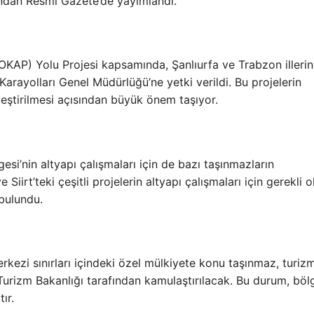
ından Resmi Gazete’de yayımlandı.
OKAP) Yolu Projesi kapsamında, Şanlıurfa ve Trabzon illeri
Karayolları Genel Müdürlüğü’ne yetki verildi. Bu projelerin
leştirilmesi açısından büyük önem taşıyor.
si’nin altyapı çalışmaları için de bazı taşınmazların
 Siirt’teki çeşitli projelerin altyapı çalışmaları için gerekli o
bulundu.
kezi sınırları içindeki özel mülkiyete konu taşınmaz, turiz
urizm Bakanlığı tarafından kamulaştırılacak. Bu durum, böl
ır.