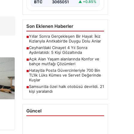
BTC
3065051
▲ +0.85%
Son Eklenen Haberler
Yıllar Sonra Gerçekleşen Bir Hayal: İkiz
■
Kızlarıyla Anıtkabir’de Duygu Dolu Anlar
Ceyhan’daki Cinayet 4 Yıl Sonra
■
Aydınlatıldı: 5 Kişi Gözaltında
Açık Alan Yaşam alanlarında Konfor ve
■
bahçe mutfağı Çözümleri
Hatay’da Posta Güvercinleriyle 700 Bin
■
TL’lik Lüks Kümes ve Servet Değerinde
Kuşlar
Samsun’da özel halk otobüsü devrildi. 21
■
kişi yaralandı
Güncel