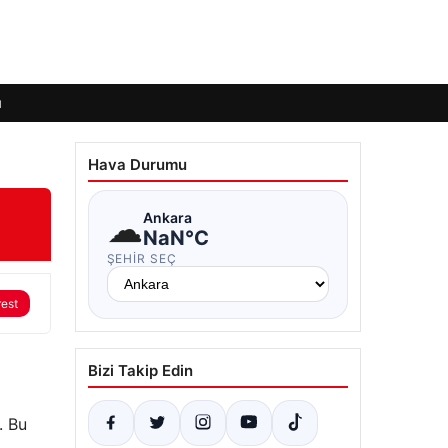
ı
Hava Durumu
☁
Ankara
NaN°C
ŞEHIR SEÇ
rest
Bizi Takip Edin
. Bu