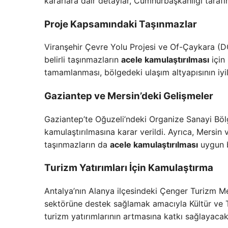
kararlara dair detaylar, Cumhurbaşkanlığı taraf
Proje Kapsamındaki Taşınmazlar
Viranşehir Çevre Yolu Projesi ve Of-Çaykara (D
belirli taşınmazların
acele kamulaştırılması
için 
tamamlanması, bölgedeki ulaşım altyapısının iyi
Gaziantep ve Mersin’deki Gelişmeler
Gaziantep’te Oğuzeli’ndeki Organize Sanayi Bölge
kamulaştırılmasına karar verildi. Ayrıca, Mersin ve
taşınmazların da
acele kamulaştırılması
uygun 
Turizm Yatırımları İçin Kamulaştırma
Antalya’nın Alanya ilçesindeki Çenger Turizm Mer
sektörüne destek sağlamak amacıyla Kültür ve T
turizm yatırımlarının artmasına katkı sağlayacakt