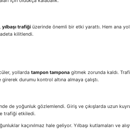
ları için oldukça kalabalık.
,
yılbaşı trafiği
üzerinde önemli bir etki yarattı. Hem ana yol
deta kilitlendi.
cüler, yollarda
tampon tampona
gitmek zorunda kaldı. Trafi
girerek durumu kontrol altına almaya çalıştı.
erinde de yoğunluk gözlemlendi. Giriş ve çıkışlarda uzun kuyr
trafiği etkiledi.
unluklar kaçınılmaz hale geliyor. Yılbaşı kutlamaları ve alış