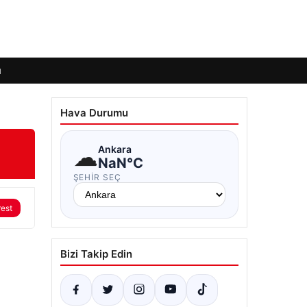
ı
Hava Durumu
☁
Ankara
NaN°C
ŞEHIR SEÇ
rest
Bizi Takip Edin