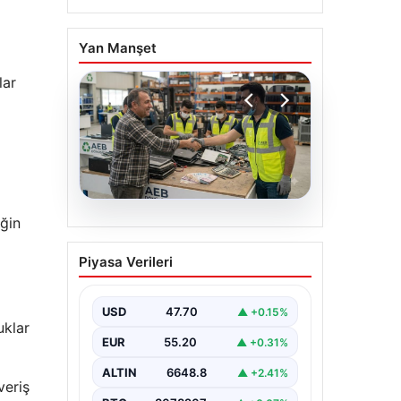
Yan Manşet
lar
ğin
08.08.2026
Profesyonel IT
Piyasa Verileri
Dönüşümü ve Çevre
Kazanım
USD
47.70
▲ +0.15%
Günümüzde değişen dijitalleşme
uklar
doğrultusunda işletmeler donanım
EUR
55.20
▲ +0.31%
parklarını düzenli zamanda
güncellemektedir. Söz konusu
yenileme süreçlerinde…
ALTIN
6648.8
▲ +2.41%
veriş