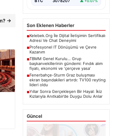
BTC
3078207
▲ +0.07%
an? →
Son Eklenen Haberler
Kelebek.Org İle Dijital İletişimin Sertifikalı
■
Adresi Ve Chat Deneyimi
Profesyonel IT Dönüşümü ve Çevre
■
Kazanım
TBMM Genel Kurulu… Grup
■
başkanvekillerinin gündemi: Fındık alım
fiyatı, ekonomi ve ‘çerçeve yasa’
Fenerbahçe-Sturm Graz buluşması
■
ekran başındakileri artırdı: TV100 reyting
lideri oldu
Yıllar Sonra Gerçekleşen Bir Hayal: İkiz
■
Kızlarıyla Anıtkabir’de Duygu Dolu Anlar
Güncel