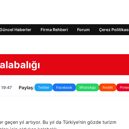
Güncel Haberler
Firma Rehberi
Forum
Çerez Politikas
alabalığı
Paylaş:
 19:47
Twitter
Facebook
WhatsApp
Reddit
Pinte
r geçen yıl artıyor. Bu yıl da Türkiye’nin gözde turizm