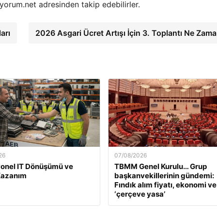
iyorum.net adresinden takip edebilirler.
arı
2026 Asgari Ücret Artışı İçin 3. Toplantı Ne Zam
26
07/08/2026
onel IT Dönüşümü ve
TBMM Genel Kurulu… Grup
Kazanım
başkanvekillerinin gündemi:
Fındık alım fiyatı, ekonomi ve
‘çerçeve yasa’