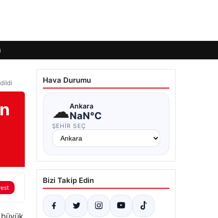
ı
Hava Durumu
ildi
en
☁
Ankara
NaN°C
ŞEHIR SEÇ
Bizi Takip Edin
rest
, büyük