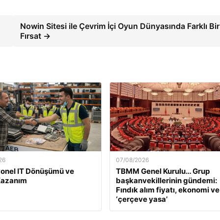
Nowin Sitesi ile Çevrim İçi Oyun Dünyasında Farklı Bir
Fırsat →
26
07/08/2026
onel IT Dönüşümü ve
TBMM Genel Kurulu… Grup
Kazanım
başkanvekillerinin gündemi:
Fındık alım fiyatı, ekonomi ve
‘çerçeve yasa’