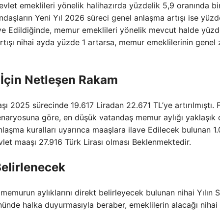
let emeklileri yönelik halihazırda yüzdelik 5,9 oranında bi
daşların Yeni Yıl 2026 süreci genel anlaşma artışı ise yüzde
ave Edildiğinde, memur emeklileri yönelik mevcut halde yüzd
 Artışı nihai ayda yüzde 1 artarsa, memur emeklilerinin genel
 İçin Netleşen Rakam
2025 sürecinde 19.617 Liradan 22.671 TL’ye artırılmıştı. F
senaryosuna göre, en düşük vatandaş memur aylığı yaklaşık 
anlaşma kuralları uyarınca maaşlara ilave Edilecek bulunan 1
vlet maaşı 27.916 Türk Lirası olması Beklenmektedir.
elirlenecek
 memurun aylıklarını direkt belirleyecek bulunan nihai Yılın 
nünde halka duyurmasıyla beraber, emeklilerin alacağı niha