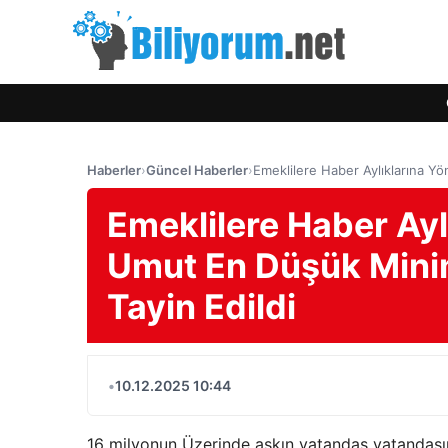
Haberler
›
Güncel Haberler
›
Emeklilere Haber Aylıklarına Y
Emeklilere Haber Ayl
Umut En Düşük Mini
Tayin Edildi
•
10.12.2025 10:44
16 milyonun Üzerinde aşkın vatandaş vatandaşın 