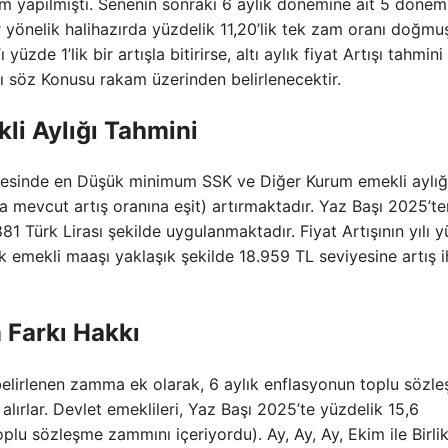
am yapılmıştı. Senenin sonraki 6 aylık dönemine ait 5 dönem
 yönelik halihazırda yüzdelik 11,20’lik tek zam oranı doğmuş
yüzde 1’lik bir artışla bitirirse, altı aylık fiyat Artışı tahmin
nı söz Konusu rakam üzerinden belirlenecektir.
i Aylığı Tahmini
ayesinde en Düşük minimum SSK ve Diğer Kurum emekli aylığ
ta mevcut artış oranına eşit) artırmaktadır. Yaz Başı 2025’te
 Türk Lirası şekilde uygulanmaktadır. Fiyat Artışının yılı 
 emekli maaşı yaklaşık şekilde 18.959 TL seviyesine artış i
 Farkı Hakkı
elirlenen zamma ek olarak, 6 aylık enflasyonun toplu sözl
lırlar. Devlet emeklileri, Yaz Başı 2025’te yüzdelik 15,6
toplu sözleşme zammını içeriyordu). Ay, Ay, Ay, Ekim ile Birli