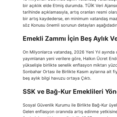
bir açıklık elde Etmiş durumda. TÜİK Veri Ajansın
tarihinde açıklamasıyla, artış oranları resmi olar
bir artış kaydederse, en minimum vatandaş maaş
söz Konusu önemli sorunun detayları aşağıdadır
Emekli Zammı İçin Beş Aylık Ve
On Milyonlarca vatandaş, 2026 Yeni Yıl ayında u
yayımlanan yeni verilere göre, Halkın Ücret En
yükselişle birlikte senelik enflasyon miktarı yüz
Sonbahar Ortası ile Birlikte Kasım aylarına ait f
beş aylık bilgi havuzu ortaya Çıktı.
SSK ve Bağ-Kur Emeklileri Yö
Sosyal Güvenlik Kurumu ile Birlikte Bağ-Kur üyel
Gelen enflasyon oranında artış edinme yetkisin