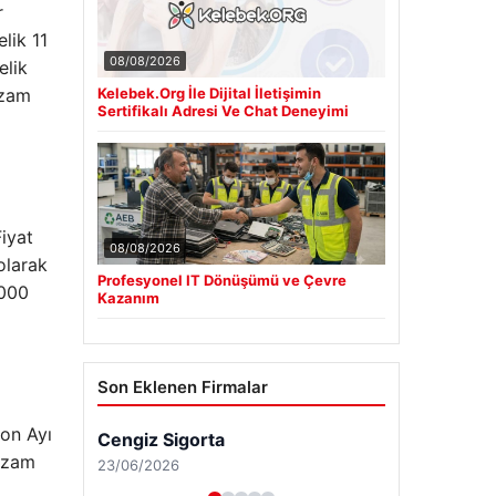
r
lik 11
08/08/2026
elik
Kelebek.Org İle Dijital İletişimin
 zam
Sertifikalı Adresi Ve Chat Deneyimi
iyat
08/08/2026
olarak
Profesyonel IT Dönüşümü ve Çevre
.000
Kazanım
Son Eklenen Firmalar
Son Ayı
i zam