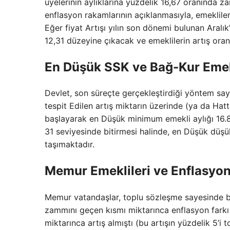
üyelerinin aylıklarına yüzdelik 16,67 oranında z
enflasyon rakamlarının açıklanmasıyla, emekliler
Eğer fiyat Artışı yılın son dönemi bulunan Aralık’ı 
12,31 düzeyine çıkacak ve emeklilerin artış ora
En Düşük SSK ve Bağ-Kur Emekl
Devlet, son süreçte gerçekleştirdiği yöntem s
tespit Edilen artış miktarın üzerinde (ya da Hat
başlayarak en Düşük minimum emekli aylığı 16.881
31 seviyesinde bitirmesi halinde, en Düşük düşük
taşımaktadır.
Memur Emeklileri ve Enflasyon
Memur vatandaşlar, toplu sözleşme sayesinde b
zammını geçen kısmı miktarınca enflasyon farkı a
miktarınca artış almıştı (bu artışın yüzdelik 5’i 