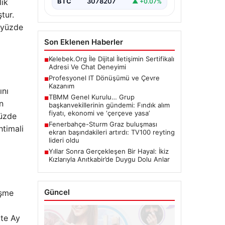
lik
BTC
3078207
▲ +0.07%
tur.
i yüzde
Son Eklenen Haberler
Kelebek.Org İle Dijital İletişimin Sertifikalı
■
Adresi Ve Chat Deneyimi
Profesyonel IT Dönüşümü ve Çevre
■
Kazanım
ını
TBMM Genel Kurulu… Grup
■
n
başkanvekillerinin gündemi: Fındık alım
fiyatı, ekonomi ve ‘çerçeve yasa’
yüzde
Fenerbahçe-Sturm Graz buluşması
■
htimali
ekran başındakileri artırdı: TV100 reyting
lideri oldu
Yıllar Sonra Gerçekleşen Bir Hayal: İkiz
■
Kızlarıyla Anıtkabir’de Duygu Dolu Anlar
Güncel
eşme
kte Ay