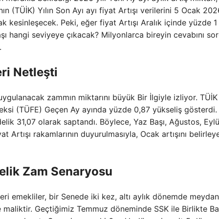
ın (TÜİK) Yılın Son Ayı ayı fiyat Artışı verilerini 5 Ocak 202
ak kesinleşecek. Peki, eğer fiyat Artışı Aralık içinde yüzde 1 
ı hangi seviyeye çıkacak? Milyonlarca bireyin cevabını so
.
ri Netleşti
ygulanacak zammın miktarını büyük Bir İlgiyle izliyor. TÜİK 
deksi (TÜFE) Geçen Ay ayında yüzde 0,87 yükseliş gösterdi.
delik 31,07 olarak saptandı. Böylece, Yaz Başı, Ağustos, Eylü
iyat Artışı rakamlarının duyurulmasıyla, Ocak artışını belirle
nelik Zam Senaryosu
eri emekliler, bir Senede iki kez, altı aylık dönemde meyda
e maliktir. Geçtiğimiz Temmuz döneminde SSK ile Birlikte B