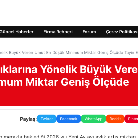
Güncel Haberler
Firma Rehberi
Forum
Çerez Politikas
önelik Büyük Veren Umut En Düşük Minimum Miktar Geniş Ölçüde Tayin Ed
ıklarına Yönelik Büyük Ver
mum Miktar Geniş Ölçüde
Paylaş:
Twitter
Facebook
WhatsApp
Reddit
Pinte
merakla beklediği 2026 yılı Yeni Ay ayı aylık artış miktarı