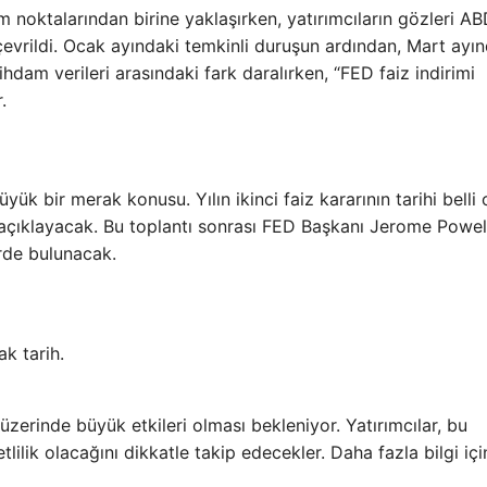
m noktalarından birine yaklaşırken, yatırımcıların gözleri A
çevrildi. Ocak ayındaki temkinli duruşun ardından, Mart ayın
ihdam verileri arasındaki fark daralırken, “FED faiz indirimi
.
?
yük bir merak konusu. Yılın ikinci faiz kararının tarihi belli 
 açıklayacak. Bu toplantı sonrası FED Başkanı Jerome Powel
rde bulunacak.
ak tarih.
üzerinde büyük etkileri olması bekleniyor. Yatırımcılar, bu
lilik olacağını dikkatle takip edecekler. Daha fazla bilgi içi