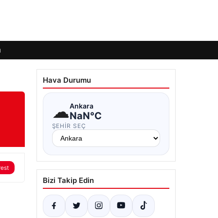
ı
Hava Durumu
☁
Ankara
NaN°C
ŞEHIR SEÇ
rest
Bizi Takip Edin