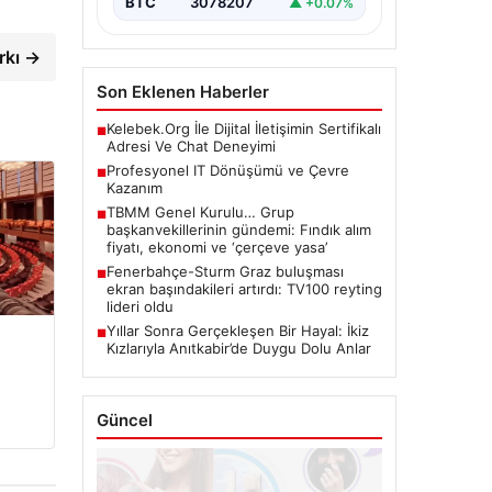
BTC
3078207
▲ +0.07%
rkı →
Son Eklenen Haberler
Kelebek.Org İle Dijital İletişimin Sertifikalı
■
Adresi Ve Chat Deneyimi
Profesyonel IT Dönüşümü ve Çevre
■
Kazanım
TBMM Genel Kurulu… Grup
■
başkanvekillerinin gündemi: Fındık alım
fiyatı, ekonomi ve ‘çerçeve yasa’
Fenerbahçe-Sturm Graz buluşması
■
ekran başındakileri artırdı: TV100 reyting
lideri oldu
Yıllar Sonra Gerçekleşen Bir Hayal: İkiz
■
Kızlarıyla Anıtkabir’de Duygu Dolu Anlar
Güncel