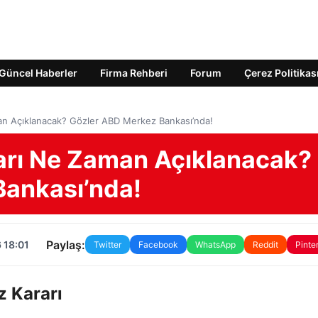
Güncel Haberler
Firma Rehberi
Forum
Çerez Politikas
man Açıklanacak? Gözler ABD Merkez Bankası’nda!
rarı Ne Zaman Açıklanacak?
Bankası’nda!
Paylaş:
 18:01
Twitter
Facebook
WhatsApp
Reddit
Pinte
z Kararı