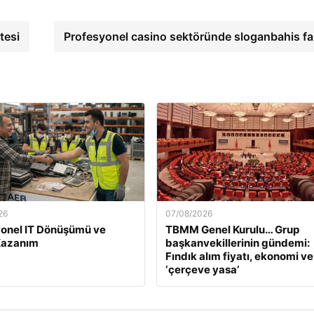
tesi
Profesyonel casino sektöründe sloganbahis fa
26
07/08/2026
onel IT Dönüşümü ve
TBMM Genel Kurulu… Grup
Kazanım
başkanvekillerinin gündemi:
Fındık alım fiyatı, ekonomi ve
‘çerçeve yasa’