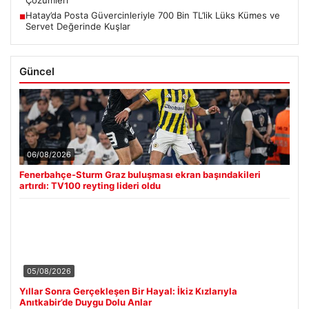
Hatay’da Posta Güvercinleriyle 700 Bin TL’lik Lüks Kümes ve
■
Servet Değerinde Kuşlar
Güncel
06/08/2026
Fenerbahçe-Sturm Graz buluşması ekran başındakileri
artırdı: TV100 reyting lideri oldu
05/08/2026
Yıllar Sonra Gerçekleşen Bir Hayal: İkiz Kızlarıyla
Anıtkabir’de Duygu Dolu Anlar