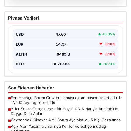
05.08.2026
Yıllar Sonra Gerçekleşen Bir Hayal: İkiz
Piyasa Verileri
Kızlarıyla Anıtkabir’de Duygu Dolu Anlar
Adıyaman’da yaşayan Abuzer (71) ve Zeynep Yıldırım
(59) çifti, uzun yıllar çocuk sahibi olma…
USD
47.60
▲ +0.05%
EUR
54.97
▼ -0.10%
ALTIN
6489.8
▼ -0.10%
BTC
3076484
▲ +0.31%
Son Eklenen Haberler
Fenerbahçe-Sturm Graz buluşması ekran başındakileri artırdı:
■
TV100 reyting lideri oldu
Yıllar Sonra Gerçekleşen Bir Hayal: İkiz Kızlarıyla Anıtkabir’de
■
Duygu Dolu Anlar
Ceyhan’daki Cinayet 4 Yıl Sonra Aydınlatıldı: 5 Kişi Gözaltında
■
Açık Alan Yaşam alanlarında Konfor ve bahçe mutfağı
■
Çözümleri