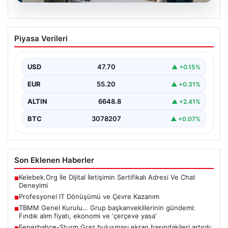
08.08.2026
Profesyonel IT Dönüşümü ve Çevre
Piyasa Verileri
Kazanım
Günümüzde değişen dijitalleşme doğrultusunda
işletmeler donanım parklarını düzenli zamanda
USD
47.70
▲ +0.15%
güncellemektedir. Söz konusu yenileme süreçlerinde…
EUR
55.20
▲ +0.31%
ALTIN
6648.8
▲ +2.41%
BTC
3078207
▲ +0.07%
Son Eklenen Haberler
Kelebek.Org İle Dijital İletişimin Sertifikalı Adresi Ve Chat
■
Deneyimi
Profesyonel IT Dönüşümü ve Çevre Kazanım
■
TBMM Genel Kurulu… Grup başkanvekillerinin gündemi:
■
Fındık alım fiyatı, ekonomi ve ‘çerçeve yasa’
Fenerbahçe-Sturm Graz buluşması ekran başındakileri artırdı: