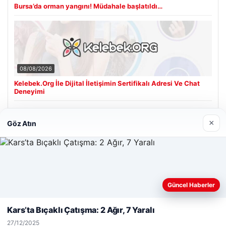
Bursa’da orman yangını! Müdahale başlatıldı…
08/08/2026
Kelebek.Org İle Dijital İletişimin Sertifikalı Adresi Ve Chat
Deneyimi
×
Göz Atın
Son Eklenen Firmalar
Web sitemizi nasıl kullandığınızı daha iyi anlayabilmek,
Güncel Haberler
deneyiminizi kişiselleştirmek ve geliştirmek amacıyla çerezler
kullanıyoruz.
Çerez Politikamız
Kars’ta Bıçaklı Çatışma: 2 Ağır, 7 Yaralı
Reddet
Kabul Et
27/12/2025