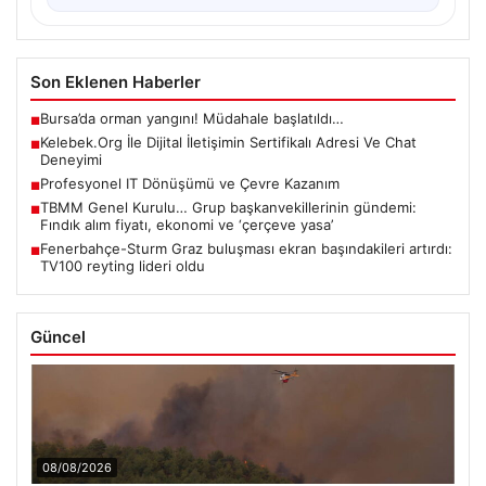
Son Eklenen Haberler
Bursa’da orman yangını! Müdahale başlatıldı…
■
Kelebek.Org İle Dijital İletişimin Sertifikalı Adresi Ve Chat
■
Deneyimi
Profesyonel IT Dönüşümü ve Çevre Kazanım
■
TBMM Genel Kurulu… Grup başkanvekillerinin gündemi:
■
Fındık alım fiyatı, ekonomi ve ‘çerçeve yasa’
Fenerbahçe-Sturm Graz buluşması ekran başındakileri artırdı:
■
TV100 reyting lideri oldu
Güncel
08/08/2026