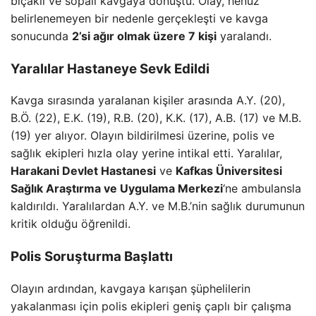
bıçaklı ve sopalı kavgaya dönüştü. Olay, henüz
belirlenemeyen bir nedenle gerçekleşti ve kavga
sonucunda
2’si ağır olmak üzere 7 kişi
yaralandı.
Yaralılar Hastaneye Sevk Edildi
Kavga sırasında yaralanan kişiler arasında A.Y. (20),
B.Ö. (22), E.K. (19), R.B. (20), K.K. (17), A.B. (17) ve M.B.
(19) yer alıyor. Olayın bildirilmesi üzerine, polis ve
sağlık ekipleri hızla olay yerine intikal etti. Yaralılar,
Harakani Devlet Hastanesi
ve
Kafkas Üniversitesi
Sağlık Araştırma ve Uygulama Merkezi
‘ne ambulansla
kaldırıldı. Yaralılardan A.Y. ve M.B.’nin sağlık durumunun
kritik olduğu öğrenildi.
Polis Soruşturma Başlattı
Olayın ardından, kavgaya karışan şüphelilerin
yakalanması için polis ekipleri geniş çaplı bir çalışma