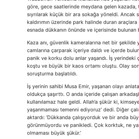
göre, gece saatlerinde meydana gelen kazada, t
sıyrılarak küçük bir ara sokağa yöneldi. Ancak 
kaldırımın üzerinde park halinde duran araçlara 
esnada dükkanın önünde ve içerisinde bulunan bi
Kaza anı, güvenlik kameralarına net bir şekilde 
camlarına çarparak içeriye daldı ve içerde bulun
panik ve korku dolu anlar yaşandı. İş yerindeki ç
koştu ve büyük bir kaos ortamı oluştu. Olay sonr
soruşturma başlatıldı.
İş yerinin sahibi Musa Emir, yaşanan olayı anlat
oldukça şaşırttı. O anda içeride çalışan arkadaşl
kullanılamaz hale geldi. Allah’a şükür ki, kimsey
yaşanmaması temenni ediyoruz’ dedi. Diğer çalış
aktardı: ‘Dükkanda çalışıyorduk ve bir anda büyü
görünmüyordu ve panikledi. Çok korktuk, ne yap
olmaması büyük şükür.’