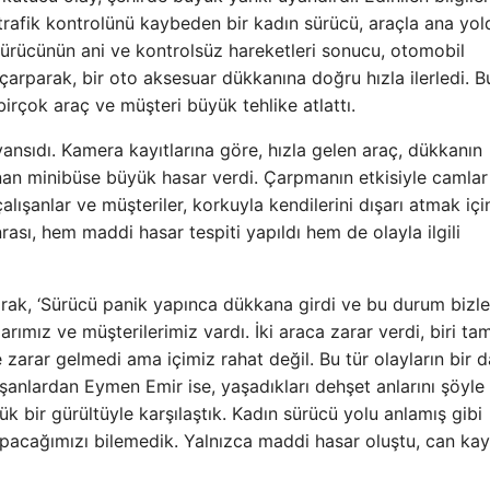
rafik kontrolünü kaybeden bir kadın sürücü, araçla ana yol
sürücünün ani ve kontrolsüz hareketleri sonucu, otomobil
çarparak, bir oto aksesuar dükkanına doğru hızla ilerledi. B
rçok araç ve müşteri büyük tehlike atlattı.
yansıdı. Kamera kayıtlarına göre, hızla gelen araç, dükkanın
an minibüse büyük hasar verdi. Çarpmanın etkisiyle camlar k
alışanlar ve müşteriler, korkuyla kendilerini dışarı atmak içi
ası, hem maddi hasar tespiti yapıldı hem de olayla ilgili
arak, ‘Sürücü panik yapınca dükkana girdi ve bu durum bizle
arımız ve müşterilerimiz vardı. İki araca zarar verdi, biri t
e zarar gelmedi ama içimiz rahat değil. Bu tür olayların bir 
anlardan Eymen Emir ise, yaşadıkları dehşet anlarını şöyle
k bir gürültüyle karşılaştık. Kadın sürücü yolu anlamış gibi
acağımızı bilemedik. Yalnızca maddi hasar oluştu, can kay