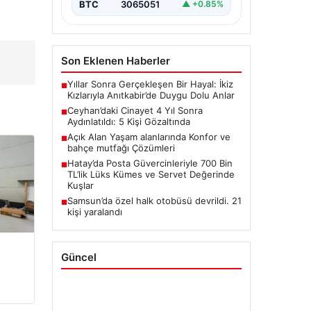
BTC
3065051
▲ +0.85%
Son Eklenen Haberler
Yıllar Sonra Gerçekleşen Bir Hayal: İkiz
■
Kızlarıyla Anıtkabir’de Duygu Dolu Anlar
Ceyhan’daki Cinayet 4 Yıl Sonra
■
Aydınlatıldı: 5 Kişi Gözaltında
Açık Alan Yaşam alanlarında Konfor ve
■
bahçe mutfağı Çözümleri
Hatay’da Posta Güvercinleriyle 700 Bin
■
TL’lik Lüks Kümes ve Servet Değerinde
Kuşlar
Samsun’da özel halk otobüsü devrildi. 21
■
kişi yaralandı
Güncel