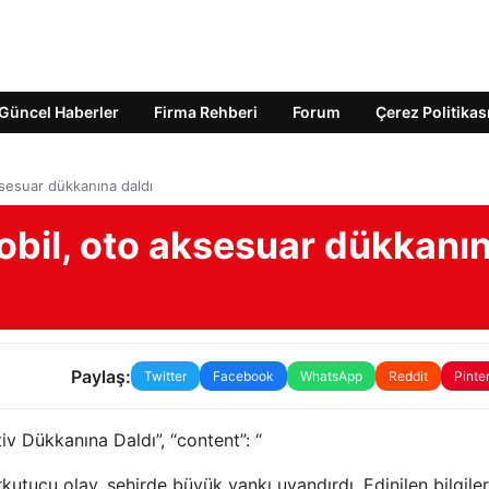
Güncel Haberler
Firma Rehberi
Forum
Çerez Politikas
sesuar dükkanına daldı
bil, oto aksesuar dükkanı
Paylaş:
Twitter
Facebook
WhatsApp
Reddit
Pinte
iv Dükkanına Daldı”, “content”: “
tucu olay, şehirde büyük yankı uyandırdı. Edinilen bilgile