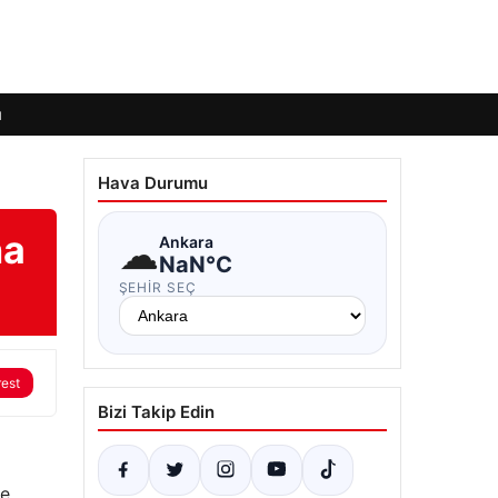
ı
Hava Durumu
na
☁
Ankara
NaN°C
ŞEHIR SEÇ
rest
Bizi Takip Edin
re