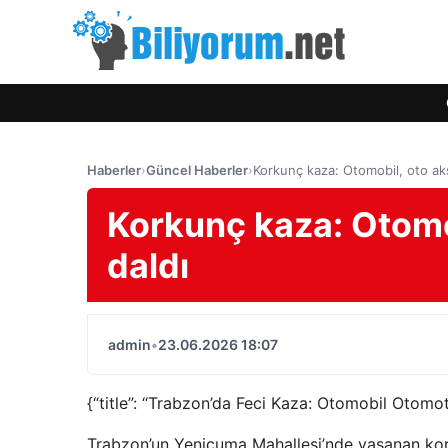
Haberler
›
Güncel Haberler
›
Korkunç kaza: Otomobil, oto ak
Korkunç kaza: Otomo
daldı
admin
•
23.06.2026 18:07
{“title”: “Trabzon’da Feci Kaza: Otomobil Otomot
Trabzon’un Yenicuma Mahallesi’nde yaşanan korku