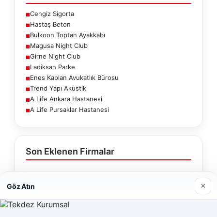
Cengiz Sigorta
■
Hastaş Beton
■
Bulkoon Toptan Ayakkabı
■
Magusa Night Club
■
Girne Night Club
■
Ladiksan Parke
■
Enes Kaplan Avukatlık Bürosu
■
Trend Yapı Akustik
■
A Life Ankara Hastanesi
■
A Life Pursaklar Hastanesi
■
Son Eklenen Firmalar
×
Göz Atın