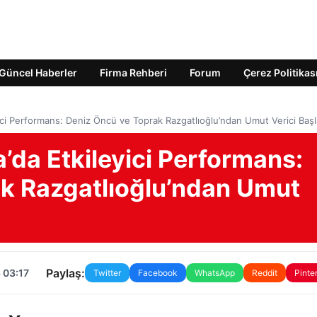
Güncel Haberler
Firma Rehberi
Forum
Çerez Politikas
eyici Performans: Deniz Öncü ve Toprak Razgatlıoğlu’ndan Umut Verici Başl
a’da Etkileyici Performans:
k Razgatlıoğlu’ndan Umut
Paylaş:
 03:17
Twitter
Facebook
WhatsApp
Reddit
Pinte