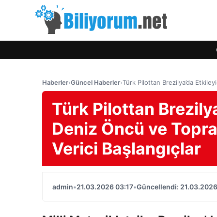
Haberler
›
Güncel Haberler
›
Türk Pilottan Brezilya’da Etkil
Türk Pilottan Brezily
Deniz Öncü ve Topra
Verici Başlangıçlar
admin
•
21.03.2026 03:17
•
Güncellendi: 21.03.2026