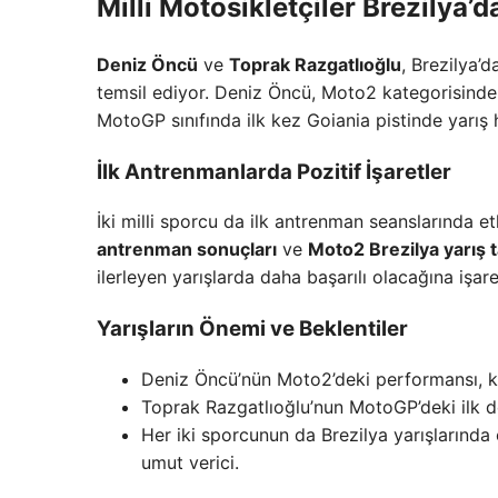
Milli Motosikletçiler Brezilya’d
Deniz Öncü
ve
Toprak Razgatlıoğlu
, Brezilya’
temsil ediyor. Deniz Öncü, Moto2 kategorisinde 
MotoGP sınıfında ilk kez Goiania pistinde yarış 
İlk Antrenmanlarda Pozitif İşaretler
İki milli sporcu da ilk antrenman seanslarında et
antrenman sonuçları
ve
Moto2 Brezilya yarış 
ilerleyen yarışlarda daha başarılı olacağına işare
Yarışların Önemi ve Beklentiler
Deniz Öncü’nün Moto2’deki performansı, ka
Toprak Razgatlıoğlu’nun MotoGP’deki ilk d
Her iki sporcunun da Brezilya yarışlarında
umut verici.