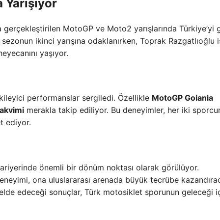
a Yarışıyor
da gerçekleştirilen MotoGP ve Moto2 yarışlarında Türkiye’yi 
sezonun ikinci yarışına odaklanırken, Toprak Razgatlıoğlu i
heyecanını yaşıyor.
kileyici performanslar sergiledi. Özellikle
MotoGP Goiania
takvimi
merakla takip ediliyor. Bu deneyimler, her iki sporc
t ediyor.
riyerinde önemli bir dönüm noktası olarak görülüyor.
eneyimi, ona uluslararası arenada büyük tecrübe kazandıra
 elde edeceği sonuçlar, Türk motosiklet sporunun geleceği i