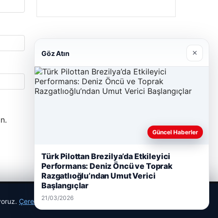
×
Göz Atın
n.
Güncel Haberler
Türk Pilottan Brezilya’da Etkileyici
Performans: Deniz Öncü ve Toprak
Razgatlıoğlu’ndan Umut Verici
Başlangıçlar
21/03/2026
ıyoruz.
Çerez Politikamız
Reddet
Kabul Et