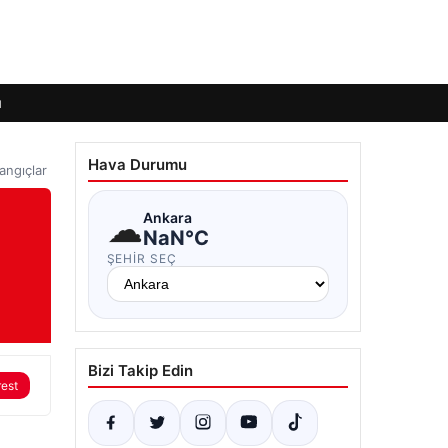
ı
Hava Durumu
angıçlar
☁
Ankara
NaN°C
ŞEHIR SEÇ
Bizi Takip Edin
rest