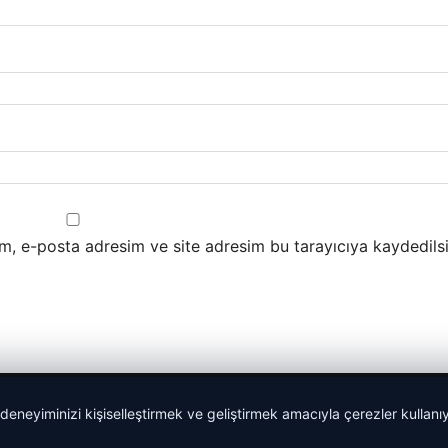
m, e-posta adresim ve site adresim bu tarayıcıya kaydedilsi
 deneyiminizi kişiselleştirmek ve geliştirmek amacıyla çerezler kullan
malta work and study
|
lemagrup.com.tr