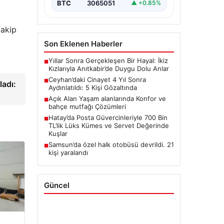
BTC
3065051
▲ +0.85%
takip
Son Eklenen Haberler
Yıllar Sonra Gerçekleşen Bir Hayal: İkiz
■
Kızlarıyla Anıtkabir’de Duygu Dolu Anlar
Ceyhan’daki Cinayet 4 Yıl Sonra
■
ladı:
Aydınlatıldı: 5 Kişi Gözaltında
Açık Alan Yaşam alanlarında Konfor ve
■
bahçe mutfağı Çözümleri
Hatay’da Posta Güvercinleriyle 700 Bin
■
TL’lik Lüks Kümes ve Servet Değerinde
Kuşlar
Samsun’da özel halk otobüsü devrildi. 21
■
kişi yaralandı
Güncel