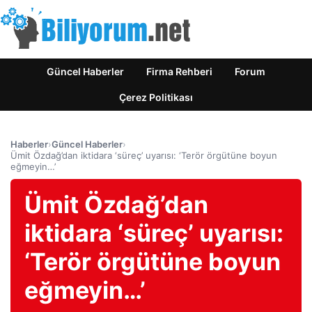
Güncel Haberler
Firma Rehberi
Forum
Çerez Politikası
Haberler
›
Güncel Haberler
›
Ümit Özdağ’dan iktidara ‘süreç’ uyarısı: ‘Terör örgütüne boyun
eğmeyin…’
Ümit Özdağ’dan
iktidara ‘süreç’ uyarısı:
‘Terör örgütüne boyun
eğmeyin…’