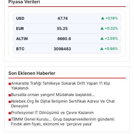
Piyasa Verileri
başlatıldı…
USD
47.74
▲ +0.18%
EUR
55.25
▲ +0.32%
ALTIN
6660.6
▲ +2.59%
BTC
3098483
▲ +0.66%
Son Eklenen Haberler
Ankara’da Trafiği Tehlikeye Sokarak Drift Yapan 11 Kişi
■
Yakalandı
Bursa’da orman yangını! Müdahale başlatıldı…
■
Kelebek.Org İle Dijital İletişimin Sertifikalı Adresi Ve Chat
■
Deneyimi
Profesyonel IT Dönüşümü ve Çevre Kazanım
■
TBMM Genel Kurulu… Grup başkanvekillerinin gündemi:
■
Fındık alım fiyatı, ekonomi ve ‘çerçeve yasa’