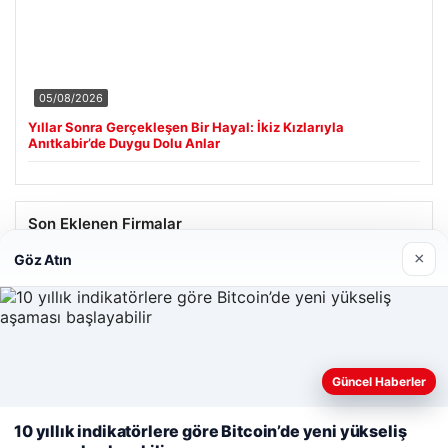
05/08/2026
Yıllar Sonra Gerçekleşen Bir Hayal: İkiz Kızlarıyla
Anıtkabir’de Duygu Dolu Anlar
Son Eklenen Firmalar
×
Göz Atın
Güncel Haberler
Web sitemizi nasıl kullandığınızı daha iyi anlayabilmek,
deneyiminizi kişiselleştirmek ve geliştirmek amacıyla çerezler
10 yıllık indikatörlere göre Bitcoin’de yeni yükseliş
kullanıyoruz.
Çerez Politikamız