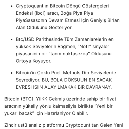
Cryptoquant'ın Bitcoin Döngü Göstergeleri
Endeksi (ibci) aracı, Boğa Piya Piya
PiyaSasasonın Devam Etmesi Için Geniyiş Birlan
Alan Oldukunu Gösteriyor.
Btc/USD Parithesinde Tüm Zamanlarelerin en
yüksek Seviyelerin Rağmen, “Nötr” sinyaler
piyasaninin bir “tanm noktasezda” Oldusunu
Ortoya Koyuyor.
Bitcoin'in Çoklu Puell Methols Dip Seviyelerde
Seyrediyor. BU, BOLA DÖKSUUN EN SACAK
EVRESI ISIIN ALAYILMAKAK BIR DAVRANAY.
Bitcoin (BTC), YilKK Gekmiş üzerinde sahip bir fiyat
aracının yükeliy yönlu kalmasliyla birlikte “Yeni bir
yukari bacak” Için Hazırlaniyor Olabilir.
Zincir ustü analiz platformu Cryptoqunt'tan Gelen Yeni