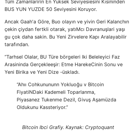
Tüm Zamanlaririn En Yuksek Seviyesiesini Kısininden
BUS YUN YUZDE 50 Seviyesini Koruyor.
Ancak Gaah'a Göre, Buo olayın ve yivin Geri Kalanchın
çekin çiydan fertkli otarak, yatıMcı Davranuşlari yaşı
gu çok daha sakin. Bu Yeni Zirvelere Kapı Aralayabilir
tarafından.
“Tarhsel Olalar, BU Türe börgeleri Iki Beleleyici Faz
Arasininda Gerçekleeşir: Etme HarekeCinin Sonu ve
Yeni Birika ve Yeni Dize -üskladı.
“Ahıı Cohkunununn Yokluoğu v Bitcoin
FiyatiNDaki Kademeli Toparlanma,
Piyasanez Tukenme Dezil, Givuş Aşamüzda
Oldukunu Kassteriyor.”
Bitcoin Ibci Grafiy. Kaynak: Cryptoquant