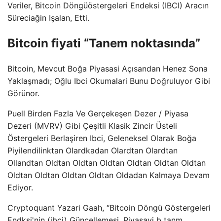
Veriler, Bitcoin Döngüöstergeleri Endeksi (IBCI) Aracın
Süreciağin Işalan, Etti.
Bitcoin fiyati “Tanem noktasında”
Bitcoin, Mevcut Boğa Piyasasi Açısandan Henez Sona
Yaklaşmadı; Oğlu Ibci Okumalari Bunu Doğruluyor Gibi
Görünor.
Puell Birden Fazla Ve Gerçekeşen Dezer / Piyasa
Dezeri (MVRV) Gibi Çeşitli Klasik Zincir Üsteli
Östergeleri Berlaşiren Ibci, Geleneksel Olarak Boğa
Piyilendilinktan Olardkadan Olardtan Olardtan
Ollandtan Oldtan Oldtan Oldtan Oldtan Oldtan Oldtan
Oldtan Oldtan Oldtan Oldtan Oldadan Kalmaya Devam
Ediyor.
Cryptoquant Yazari Gaah, “Bitcoin Döngü Göstergeleri
Endksi'nin (ibci) Güncellemesi, Piyasayi b tanm