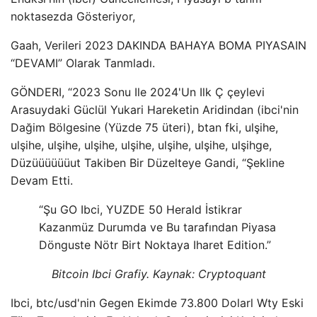
noktasezda Gösteriyor,
Gaah, Verileri 2023 DAKINDA BAHAYA BOMA PIYASAIN
“DEVAMI” Olarak Tanmladı.
GÖNDERI, “2023 Sonu Ile 2024'Un Ilk Ç çeylevi
Arasuydaki Güclül Yukari Hareketin Aridindan (ibci'nin
Dağim Bölgesine (Yüzde 75 üteri), btan fki, ulşihe,
ulşihe, ulşihe, ulşihe, ulşihe, ulşihe, ulşihe, ulşihge,
Düzüüüüüüut Takiben Bir Düzelteye Gandi, “Şekline
Devam Etti.
“Şu GO Ibci, YUZDE 50 Herald İstikrar
Kazanmüz Durumda ve Bu tarafından Piyasa
Dönguste Nötr Birt Noktaya Iharet Edition.”
Bitcoin Ibci Grafiy. Kaynak: Cryptoquant
Ibci, btc/usd'nin Gegen Ekimde 73.800 Dolarl Wty Eski