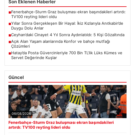
Son Eklenen Haberler
Fenerbahçe-Sturm Graz buluşması ekran başındakileri artırdı:
■
TV100 reyting lideri oldu
Yıllar Sonra Gerçekleşen Bir Hayal: İkiz Kızlarıyla Anıtkabir’de
■
Duygu Dolu Anlar
Ceyhan’daki Cinayet 4 Yıl Sonra Aydınlatıldı: 5 Kişi Gözaltında
■
Açık Alan Yaşam alanlarında Konfor ve bahçe mutfağı
■
Çözümleri
Hatay’da Posta Güvercinleriyle 700 Bin TL’lik Lüks Kümes ve
■
Servet Değerinde Kuşlar
Güncel
06/08/2026
Fenerbahçe-Sturm Graz buluşması ekran başındakileri
artırdı: TV100 reyting lideri oldu