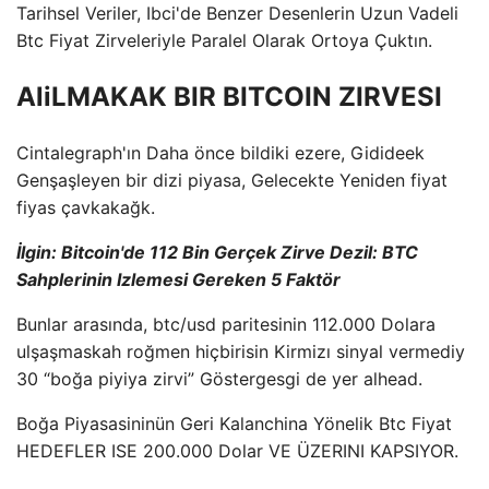
Tarihsel Veriler, Ibci'de Benzer Desenlerin Uzun Vadeli
Btc Fiyat Zirveleriyle Paralel Olarak Ortoya Çuktın.
AliLMAKAK BIR BITCOIN ZIRVESI
Cintalegraph'ın Daha önce bildiki ezere, Gidideek
Genşaşleyen bir dizi piyasa, Gelecekte Yeniden fiyat
fiyas çavkakağk.
İlgin:
Bitcoin'de 112 Bin Gerçek Zirve Dezil: BTC
Sahplerinin Izlemesi Gereken 5 Faktör
Bunlar arasında, btc/usd paritesinin 112.000 Dolara
ulşaşmaskah roğmen hiçbirisin Kirmizı sinyal vermediy
30 “boğa piyiya zirvi” Göstergesgi de yer alhead.
Boğa Piyasasininün Geri Kalanchina Yönelik Btc Fiyat
HEDEFLER ISE 200.000 Dolar VE ÜZERINI KAPSIYOR.