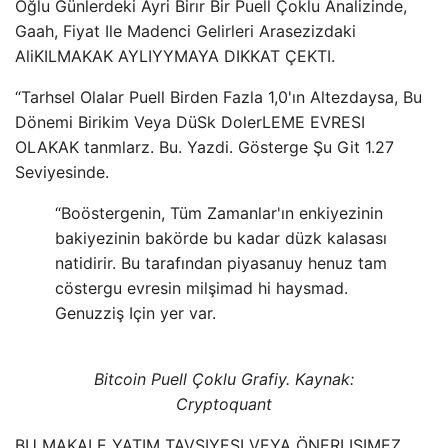
Oğlu Günlerdeki Ayri Birır Bir Puell Çoklu Analizinde,
Gaah, Fiyat Ile Madenci Gelirleri Arasezizdaki
AliKILMAKAK AYLIYYMAYA DIKKAT ÇEKTI.
“Tarhsel Olalar Puell Birden Fazla 1,0'ın Altezdaysa, Bu
Dönemi Birikim Veya DüSk DolerLEME EVRESI
OLAKAK tanmlarz. Bu. Yazdi. Gösterge Şu Git 1.27
Seviyesinde.
“Boöstergenin, Tüm Zamanlar'ın enkiyezinin
bakiyezinin bakörde bu kadar düzk kalasası
natidirir. Bu tarafından piyasanuy henuz tam
cöstergu evresin milşimad hi haysmad.
Genuzziş Için yer var.
Bitcoin Puell Çoklu Grafiy. Kaynak:
Cryptoquant
BU MAKALE YATIM TAVSIYESI VEYA ÖNERI ISIMEZ.