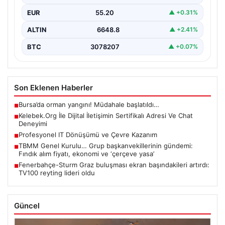
Güncel olarak…
EUR
55.20
▲ +0.31%
ALTIN
6648.8
▲ +2.41%
BTC
3078207
▲ +0.07%
Son Eklenen Haberler
Bursa’da orman yangını! Müdahale başlatıldı…
■
Kelebek.Org İle Dijital İletişimin Sertifikalı Adresi Ve Chat
■
Deneyimi
Profesyonel IT Dönüşümü ve Çevre Kazanım
■
TBMM Genel Kurulu… Grup başkanvekillerinin gündemi:
■
Fındık alım fiyatı, ekonomi ve ‘çerçeve yasa’
Fenerbahçe-Sturm Graz buluşması ekran başındakileri artırdı:
■
TV100 reyting lideri oldu
Güncel