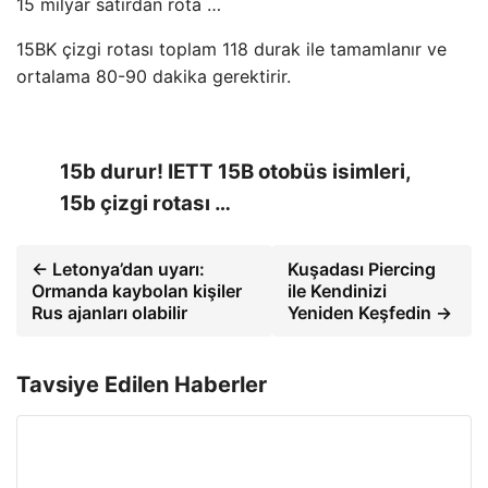
15 milyar satırdan rota …
15BK çizgi rotası toplam 118 durak ile tamamlanır ve
ortalama 80-90 dakika gerektirir.
15b durur! IETT 15B otobüs isimleri,
15b çizgi rotası …
← Letonya’dan uyarı:
Kuşadası Piercing
Ormanda kaybolan kişiler
ile Kendinizi
Rus ajanları olabilir
Yeniden Keşfedin →
Tavsiye Edilen Haberler