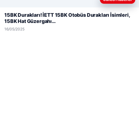
Web sitemizi nasıl kullandığınızı daha iyi anlayabilmek,
deneyiminizi kişiselleştirmek ve geliştirmek amacıyla çerezler
15BK Durakları! İETT 15BK Otobüs Durakları İsimleri,
kullanıyoruz.
Çerez Politikamız
15BK Hat Güzergahı…
Reddet
Kabul Et
16/05/2025
Hastaş Beton
26/05/2026