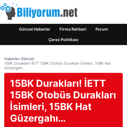
Güncel Haberler
Firma Rehberi
Forum
Çerez Politikası
Haberler
›
Güncel
›
15BK Durakları! İETT 15BK Otobüs Durakları İsimleri, 15BK Hat
Güzergahı…
15BK Durakları! İETT
15BK Otobüs Durakları
İsimleri, 15BK Hat
Güzergahı…