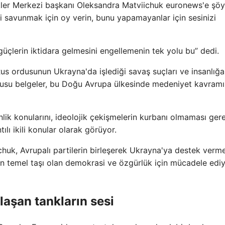
lükler Merkezi başkanı Oleksandra Matviichuk euronews'e şöy
 savunmak için oy verin, bunu yapamayanlar için sesinizi
üçlerin iktidara gelmesini engellemenin tek yolu bu” dedi.
 Rus ordusunun Ukrayna'da işlediği savaş suçları ve insanlığa
konusu belgeler, bu Doğu Avrupa ülkesinde medeniyet kavramı
enlik konularını, ideolojik çekişmelerin kurbanı olmaması ger
lı ikili konular olarak görüyor.
uk, Avrupalı ​​partilerin birleşerek Ukrayna'ya destek verme
in temel taşı olan demokrasi ve özgürlük için mücadele edi
aşan tankların sesi