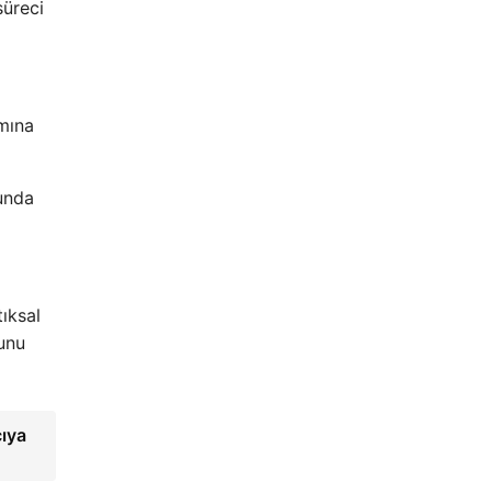
süreci
amına
unda
tıksal
unu
cıya