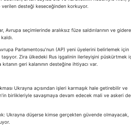
e verilen desteği keseceğinden korkuyor.
ar, Avrupa seçimlerinde aralıksız füze saldırılarının ve gider
 kaldı.
Avrupa Parlamentosu'nun (AP) yeni üyelerini belirlemek için
aşıyor. Zira ülkedeki Rus işgalinin ilerleyişini püskürtmek i
kıtanın geri kalanının desteğine ihtiyacı var.
ması Ukrayna açısından işleri karmaşık hale getirebilir ve
n'in birlikleriyle savaşmaya devam edecek mali ve askeri d
 açık: Ukrayna düşerse kimse gerçekten güvende olmayacak,
uyor.