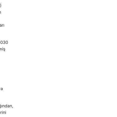
)
n
arı
2030
miş
ya
ğından,
rini