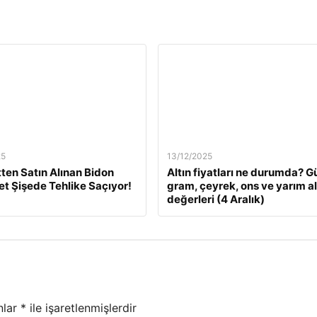
25
13/12/2025
tten Satın Alınan Bidon
Altın fiyatları ne durumda? G
Pet Şişede Tehlike Saçıyor!
gram, çeyrek, ons ve yarım al
değerleri (4 Aralık)
nlar
*
ile işaretlenmişlerdir