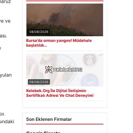
maruz
ye ve
08/08/2026
ası.
Bursa’da orman yangını! Müdahale
başlatıldı…
e
uyulan
08/08/2026
Kelebek.Org İle Dijital İletişimin
k
Sertifikalı Adresi Ve Chat Deneyimi
in
Son Eklenen Firmalar
sındaki