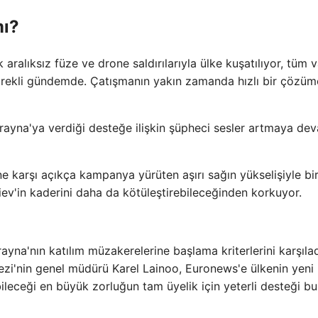
mı?
k aralıksız füze ve drone saldırılarıyla ülke kuşatılıyor, tüm v
i sürekli gündemde. Çatışmanın yakın zamanda hızlı bir çözüm
rayna'ya verdiği desteğe ilişkin şüpheci sesler artmaya de
ne karşı açıkça kampanya yürüten aşırı sağın yükselişiyle bir
iev'in kaderini daha da kötüleştirebileceğinden korkuyor.
a'nın katılım müzakerelerine başlama kriterlerini karşılad
kezi'nin genel müdürü Karel Lainoo, Euronews'e ülkenin yeni
leceği en büyük zorluğun tam üyelik için yeterli desteği b