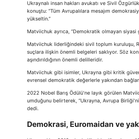
Ukraynalı insan hakları avukatı ve Sivil Özgür
konuştu: “Tüm Avrupalılara mesajım demokrasiyi
yükseltin.”
Matviichuk ayrıca, “Demokratik olmayan siyasi g
Matviichuk liderliğindeki sivil toplum kuruluşu,
suçlara ilişkin önemli belgeleri saklıyor. Söz 
aşındırıldığının önemli delilleridir.
Matviichuk gibi isimler, Ukrayna gibi kritik güv
evrensel demokratik değerlerle yakından bağlantı
2022 Nobel Barış Ödülü'ne layık görülen Matviich
umduğunu belirterek, “Ukrayna, Avrupa Birliği'n
dedi.
Demokrasi, Euromaidan ve yakl