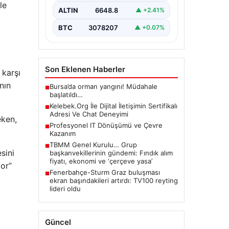
le
sağlaması ciddi bir hassasiyet
ALTIN
6648.8
▲ +2.41%
barındırmaktadır. Güncel olarak…
BTC
3078207
▲ +0.07%
Son Eklenen Haberler
 karşı
nın
Bursa’da orman yangını! Müdahale
■
başlatıldı…
Kelebek.Org İle Dijital İletişimin Sertifikalı
■
Adresi Ve Chat Deneyimi
eken,
Profesyonel IT Dönüşümü ve Çevre
■
Kazanım
TBMM Genel Kurulu… Grup
■
sini
başkanvekillerinin gündemi: Fındık alım
fiyatı, ekonomi ve ‘çerçeve yasa’
yor”
Fenerbahçe-Sturm Graz buluşması
■
ekran başındakileri artırdı: TV100 reyting
lideri oldu
Güncel