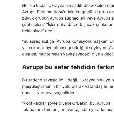
Her ne kadar Ukrayna'nın sadık destekçileri ol
Avrupa Parlamentosu'ndaki en güçlü iki grup o
büyük grubun Avrupa şüphecileri veya Avrupa şü
şüphecileri.” “İşler daha da zorlaşacak çünkü en 
bekleniyor” dedi.
“Bu süreç açıkça (Avrupa Komisyonu Başkanı Ur
yılına kadar üye olması gerektiğini söyleyen (A
olsa da, muhtemelen yavaşlayacak” diye ekledi.
Avrupa bu sefer tehdidin farkı
Bu sadece savaşla ilgili değil. Ukrayna'nın üye 
meşrulaştırmanın bir yolu olarak vatandaşları a
öncelik vermeyi seçebilirler.
“Politikacılar şöyle diyecek: 'Bakın, bu, Avrupalı
tek pazara tam erişim avantajından yararlanacağ