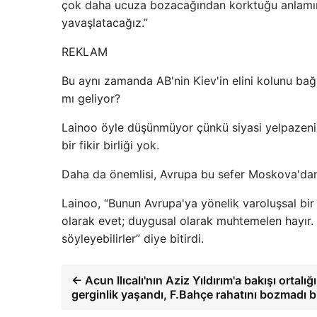
çok daha ucuza bozacağından korktuğu anlamına
yavaşlatacağız.”
REKLAM
Bu aynı zamanda AB'nin Kiev'in elini kolunu bağl
mı geliyor?
Lainoo öyle düşünmüyor çünkü siyasi yelpazeni
bir fikir birliği yok.
Daha da önemlisi, Avrupa bu sefer Moskova'dan
Lainoo, “Bunun Avrupa'ya yönelik varoluşsal bir t
olarak evet; duygusal olarak muhtemelen hayır.
söyleyebilirler” diye bitirdi.
← Acun Ilıcalı'nın Aziz Yıldırım'a bakışı ortalığ
gerginlik yaşandı, F.Bahçe rahatını bozmadı b