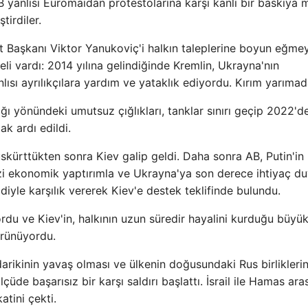
B yanlısı Euromaidan protestolarına karşı kanlı bir baskıya 
tirdiler.
 Başkanı Viktor Yanukoviç'i halkın taleplerine boyun eğme
i vardı: 2014 yılına gelindiğinde Kremlin, Ukrayna'nın
ı ayrılıkçılara yardım ve yataklık ediyordu. Kırım yarımad
ı yönündeki umutsuz çığlıkları, tanklar sınırı geçip 2022'd
k ardı edildi.
üskürttükten sonra Kiev galip geldi. Daha sonra AB, Putin'in
dizi ekonomik yaptırımla ve Ukrayna'ya son derece ihtiyaç d
le karşılık vererek Kiev'e destek teklifinde bulundu.
rdu ve Kiev'in, halkının uzun süredir hayalini kurduğu büyü
örünüyordu.
rikinin yavaş olması ve ülkenin doğusundaki Rus birliklerin
üde başarısız bir karşı saldırı başlattı. İsrail ile Hamas ara
tini çekti.