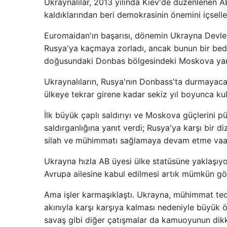
Ukraynalılar, 2013 yılında Kiev'de düzenlenen A
kaldıklarından beri demokrasinin önemini içselleş
Euromaidan'ın başarısı, dönemin Ukrayna Devlet
Rusya'ya kaçmaya zorladı, ancak bunun bir bedel
doğusundaki Donbas bölgesindeki Moskova yanlıs
Ukraynalıların, Rusya'nın Donbass'ta durmayacağ
ülkeye tekrar girene kadar sekiz yıl boyunca kula
İlk büyük çaplı saldırıyı ve Moskova güçlerini p
saldırganlığına yanıt verdi; Rusya'ya karşı bir 
silah ve mühimmatı sağlamaya devam etme vaadiy
Ukrayna hızla AB üyesi ülke statüsüne yaklaşıyo
Avrupa ailesine kabul edilmesi artık mümkün g
Ama işler karmaşıklaştı. Ukrayna, mühimmat teda
akınıyla karşı karşıya kalması nedeniyle büyük ölç
savaş gibi diğer çatışmalar da kamuoyunun dikka