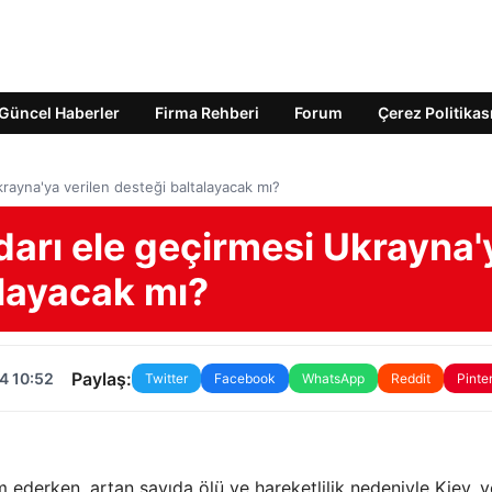
Güncel Haberler
Firma Rehberi
Forum
Çerez Politikas
Ukrayna'ya verilen desteği baltalayacak mı?
idarı ele geçirmesi Ukrayna'
alayacak mı?
Paylaş:
4 10:52
Twitter
Facebook
WhatsApp
Reddit
Pinte
m ederken, artan sayıda ölü ve hareketlilik nedeniyle Kiev, 