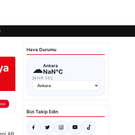
ı
Hava Durumu
ya
☁
Ankara
NaN°C
ŞEHIR SEÇ
rest
Bizi Takip Edin
yeni AB