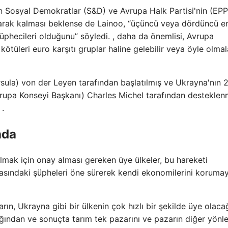
an Sosyal Demokratlar (S&D) ve Avrupa Halk Partisi'nin (EPP
larak kalması beklense de Lainoo, “üçüncü veya dördüncü e
phecileri olduğunu” söyledi. , daha da önemlisi, Avrupa
kötüleri euro karşıtı gruplar haline gelebilir veya öyle olmal
sula) von der Leyen tarafından başlatılmış ve Ukrayna'nın 
vrupa Konseyi Başkanı) Charles Michel tarafından desteklen
 .
nda
olmak için onay alması gereken üye ülkeler, bu hareketi
rasındaki şüpheleri öne sürerek kendi ekonomilerini koruma
ların, Ukrayna gibi bir ülkenin çok hızlı bir şekilde üye olaca
ından ve sonuçta tarım tek pazarını ve pazarın diğer yönle