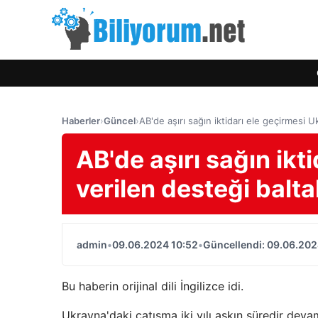
Haberler
›
Güncel
›
AB'de aşırı sağın iktidarı ele geçirmesi 
AB'de aşırı sağın ikt
verilen desteği balt
admin
•
09.06.2024 10:52
•
Güncellendi: 09.06.202
Bu haberin orijinal dili İngilizce idi.
Ukrayna'daki çatışma iki yılı aşkın süredir deva