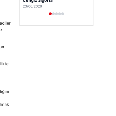
adiler
e
vam
likte,
Hastaş Beton
26/05/2026
ığını
ulmak