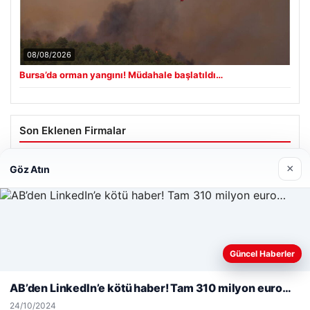
08/08/2026
Bursa’da orman yangını! Müdahale başlatıldı…
Son Eklenen Firmalar
×
Göz Atın
Web sitemizi nasıl kullandığınızı daha iyi anlayabilmek,
Güncel Haberler
deneyiminizi kişiselleştirmek ve geliştirmek amacıyla çerezler
kullanıyoruz.
Çerez Politikamız
AB’den LinkedIn’e kötü haber! Tam 310 milyon euro…
Reddet
Kabul Et
24/10/2024