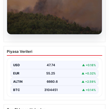
08.08.2026
Bursa’da orman yangını! Müdahale
Piyasa Verileri
başlatıldı…
USD
47.74
▲ +0.18%
EUR
55.25
▲ +0.32%
ALTIN
6660.6
▲ +2.59%
BTC
3104451
▲ +0.14%