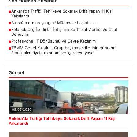
Son Eklenen Haberler
Ankara’da Trafiği Tehlikeye Sokarak Drift Yapan 11 Kişi
■
Yakalandı
Bursa’da orman yangını! Müdahale başlatıldı…
■
Kelebek.Org İle Dijital İletişimin Sertifikalı Adresi Ve Chat
■
Deneyimi
Profesyonel IT Dönüşümü ve Çevre Kazanım
■
TBMM Genel Kurulu… Grup başkanvekillerinin gündemi:
■
Fındık alım fiyatı, ekonomi ve ‘çerçeve yasa’
Güncel
09/08/2026
Ankara’da Trafiği Tehlikeye Sokarak Drift Yapan 11 Kişi
Yakalandı