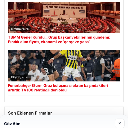
07/08/2026
TBMM Genel Kurulu… Grup başkanvekillerinin gündemi:
Fındık alım fiyatı, ekonomi ve ‘çerçeve yasa’
06/08/2026
Fenerbahçe-Sturm Graz buluşması ekran başındakileri
artırdı: TV100 reyting lideri oldu
Son Eklenen Firmalar
×
Göz Atın