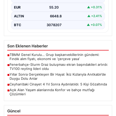
Fenerbahçe ile Sturm Graz arasında oynanan…
EUR
55.20
▲ +0.31%
ALTIN
6648.8
▲ +2.41%
BTC
3078207
▲ +0.07%
Son Eklenen Haberler
TBMM Genel Kurulu… Grup başkanvekillerinin gündemi:
■
Fındık alım fiyatı, ekonomi ve ‘çerçeve yasa’
Fenerbahçe-Sturm Graz buluşması ekran başındakileri artırdı:
■
TV100 reyting lideri oldu
Yıllar Sonra Gerçekleşen Bir Hayal: İkiz Kızlarıyla Anıtkabir’de
■
Duygu Dolu Anlar
Ceyhan’daki Cinayet 4 Yıl Sonra Aydınlatıldı: 5 Kişi Gözaltında
■
Açık Alan Yaşam alanlarında Konfor ve bahçe mutfağı
■
Çözümleri
Güncel