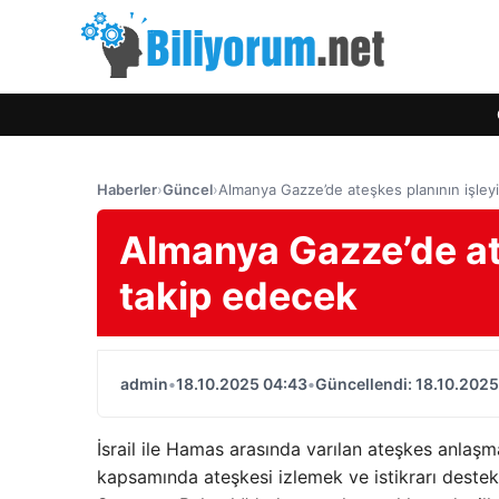
Haberler
›
Güncel
›
Almanya Gazze’de ateşkes planının işleyi
Almanya Gazze’de ate
takip edecek
admin
•
18.10.2025 04:43
•
Güncellendi: 18.10.2025
İsrail ile Hamas arasında varılan ateşkes anlaş
kapsamında ateşkesi izlemek ve istikrarı deste