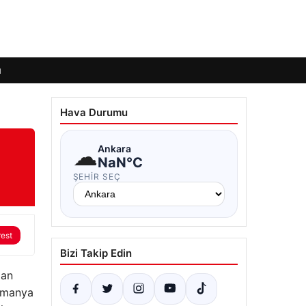
ı
Hava Durumu
☁
Ankara
NaN°C
ŞEHIR SEÇ
rest
Bizi Takip Edin
lan
Almanya