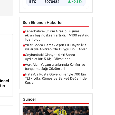
BTC
3076484
▲ +0.31%
Son Eklenen Haberler
Fenerbahçe-Sturm Graz buluşması
■
ekran başındakileri artırdı: TV100 reyting
lideri oldu
Yıllar Sonra Gerçekleşen Bir Hayal: İkiz
■
Kızlarıyla Anıtkabir’de Duygu Dolu Anlar
Ceyhan’daki Cinayet 4 Yıl Sonra
■
Aydınlatıldı: 5 Kişi Gözaltında
Açık Alan Yaşam alanlarında Konfor ve
■
bahçe mutfağı Çözümleri
Hatay’da Posta Güvercinleriyle 700 Bin
■
TL’lik Lüks Kümes ve Servet Değerinde
üncel
Kuşlar
tın
Güncel