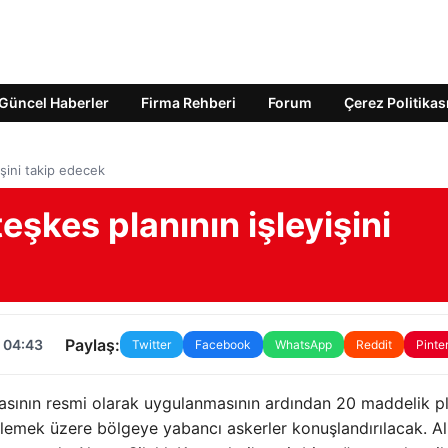
Güncel Haberler
Firma Rehberi
Forum
Çerez Politikas
şini takip edecek
şkes planının işleyişini
Paylaş:
 04:43
Twitter
Facebook
WhatsApp
Reddit
Pinte
masının resmi olarak uygulanmasının ardından 20 maddelik p
klemek üzere bölgeye yabancı askerler konuşlandırılacak. 