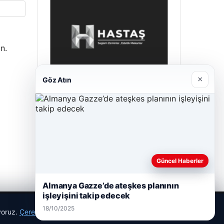
n.
×
Göz Atın
Hastaş Beton
26/05/2026
Güncel Haberler
Almanya Gazze’de ateşkes planının
işleyişini takip edecek
18/10/2025
ıyoruz.
Çerez Politikamız
Reddet
Kabul Et