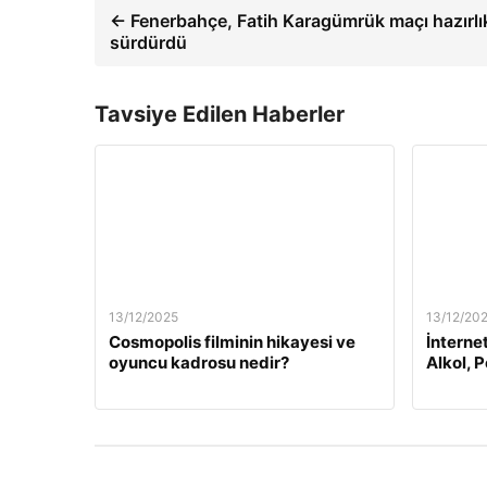
← Fenerbahçe, Fatih Karagümrük maçı hazırlık
sürdürdü
Tavsiye Edilen Haberler
13/12/2025
13/12/20
Cosmopolis filminin hikayesi ve
İnterne
oyuncu kadrosu nedir?
Alkol, 