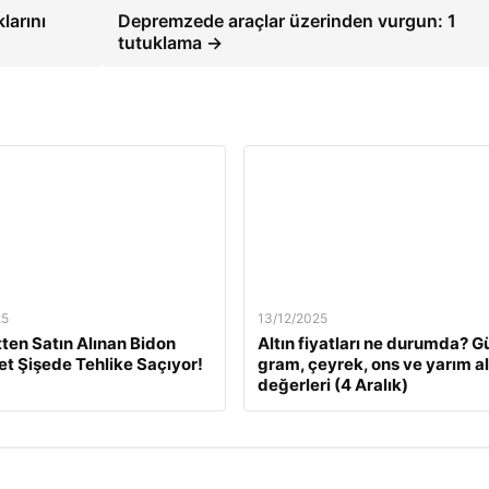
larını
Depremzede araçlar üzerinden vurgun: 1
tutuklama →
25
13/12/2025
tten Satın Alınan Bidon
Altın fiyatları ne durumda? G
Pet Şişede Tehlike Saçıyor!
gram, çeyrek, ons ve yarım al
değerleri (4 Aralık)