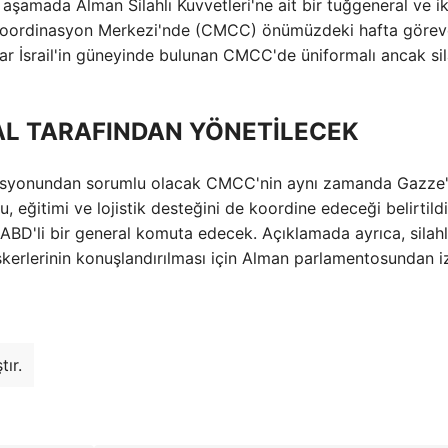
aşamada Alman Silahlı Kuvvetleri'ne ait bir tuğgeneral ve ik
i Koordinasyon Merkezi'nde (CMCC) önümüzdeki hafta görev
ar İsrail'in güneyinde bulunan CMCC'de üniformalı ancak sil
AL TARAFINDAN YÖNETİLECEK
inasyonundan sorumlu olacak CMCC'nin aynı zamanda Gazze
 eğitimi ve lojistik desteğini de koordine edeceği belirtildi
D'li bir general komuta edecek. Açıklamada ayrıca, silahlı
kerlerinin konuşlandırılması için Alman parlamentosundan i
ır.