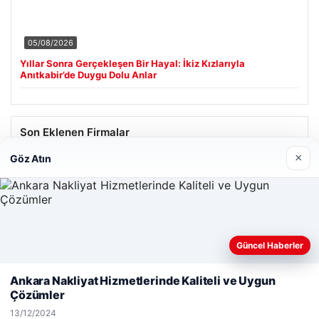
05/08/2026
Yıllar Sonra Gerçekleşen Bir Hayal: İkiz Kızlarıyla
Anıtkabir’de Duygu Dolu Anlar
Son Eklenen Firmalar
×
Göz Atın
Güncel Haberler
Web sitemizi nasıl kullandığınızı daha iyi anlayabilmek,
deneyiminizi kişiselleştirmek ve geliştirmek amacıyla çerezler
Ankara Nakliyat Hizmetlerinde Kaliteli ve Uygun
kullanıyoruz.
Çerez Politikamız
Çözümler
Reddet
Kabul Et
13/12/2024