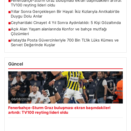
Fenerbahçe-Sturm Graz buluşması ekran başındakileri artırdı:
■
TV100 reyting lideri oldu
Yıllar Sonra Gerçekleşen Bir Hayal: İkiz Kızlarıyla Anıtkabir’de
■
Duygu Dolu Anlar
Ceyhan’daki Cinayet 4 Yıl Sonra Aydınlatıldı: 5 Kişi Gözaltında
■
Açık Alan Yaşam alanlarında Konfor ve bahçe mutfağı
■
Çözümleri
Hatay’da Posta Güvercinleriyle 700 Bin TL’lik Lüks Kümes ve
■
Servet Değerinde Kuşlar
Güncel
06/08/2026
Fenerbahçe-Sturm Graz buluşması ekran başındakileri
artırdı: TV100 reyting lideri oldu