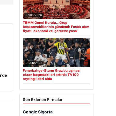
07/08/2026
TBMM Genel Kurulu… Grup
başkanvekillerinin gündemi: Fındık alım
fiyatı, ekonomi ve ‘çerçeve yasa’
06/08/2026
Fenerbahçe-Sturm Graz buluşması
ekran başındakileri artırdı: TV100
r’de
reyting lideri oldu
Son Eklenen Firmalar
Cengiz Sigorta