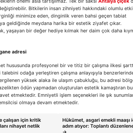
klerin önemi asla tartışılmaz. Tek bir saksı
Antalya çiçek
d
ştirebilir. Bitkilerin insan zihniyeti hakkındaki olumlu etki
ginliği minimize eden, dinginlik veren bahsi geçen tabiat
raya geldiğinde meydana harika bir estetik ziyafet çıkar.
ak, yaşayan bir değer hediye kılmak her daim çok daha kıym
egane adresi
et hususunda profesyonel bir ve titiz bir çalışma ilkesi şartt
i talebini odağa yerleştiren çalışma anlayışıyla benzerlerind
 sergilenen yüksek alaka ile ulaşım çabukluğu, bu adresi bölg
 Tazelikten ödün yapmadan oluşturulan estetik kamaştıran buk
davet etmektedir. Emniyetli işlem seçenekleri ile şık sunumlar
 temsilcisi olmaya devam etmektedir.
çalışan için kritik
Hükümet, asgari emekli maaşı i
anı nihayet netlik
adım atıyor: Toplantı düzenlen
→