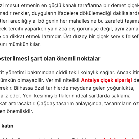
zi mesut etmenin en güçlü kanalı taraflarına bir demet çiçe
adir renkler, duyguların ifadelere dökülemediği dakikalard
leri aracılığıyla, bölgenin her mahallesine bu zarafeti taşım
Çiçek tercihi yaparken yalnızca dış görünüşe değil, aynı zam
ine da dikkat etmek lazımdır. Üst düzey bir çiçek servis felsef
sını mümkün kılar.
gösterilmesi şart olan önemli noktalar
t yönetimi bakımından ciddi tekil kolaylık sağlar. Ancak it
kün olmayabilir. Verimli nitelikli
Antalya çiçek siparişi
de
rekir. Bilhassa özel tarihlerde meydana gelen yoğunlukta,
rz eder. Yeni kesilmiş bitkilerin ideal şartlarda saklama
 kat artıracaktır. Çağdaş tasarım anlayışında, tasarımların ö
en önemlisidir.
 katın