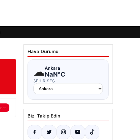
ı
Hava Durumu
☁
Ankara
NaN°C
ŞEHIR SEÇ
rest
Bizi Takip Edin