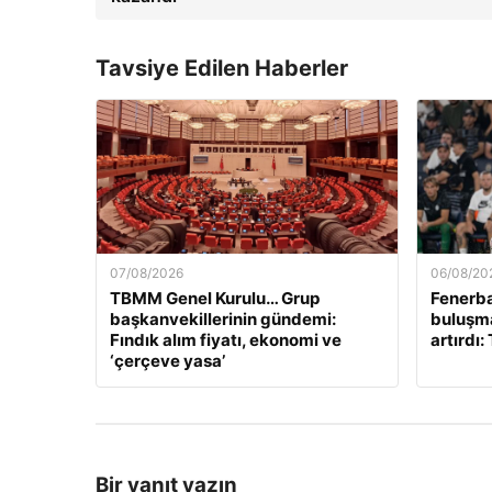
Tavsiye Edilen Haberler
07/08/2026
06/08/20
TBMM Genel Kurulu… Grup
Fenerb
başkanvekillerinin gündemi:
buluşma
Fındık alım fiyatı, ekonomi ve
artırdı:
‘çerçeve yasa’
Bir yanıt yazın