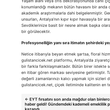
Yaşam alanı veya ofis dekorasyonunda canlı çiçe
konumlandığı mekanın bütün havasını bir anda deği
akademik araştırmalarla dahi belgelenmiştir. Ger
unsurları, Antalya’nın kıpır kıpır havasıyla bir a
Sevdiklerinize basit bir nesne almak başka olar
bir görülecektir.
Profesyonelliğin yanı sıra itimatın şehirdeki y
Netice itibarıyla beyan etmek şartsa, floral hizm
gulistancicek.net platformu, Antalya’da ziyaretç
bir farkla farklılaşmaktadır. Bütün birer istekte
en itibar gören markası seviyesine getirmiştir.
değerli zamanlarınızı kalıcı yapmak için sizleri 
gulistancicek.net, çiçek iletiminde kalitenin en
← EYT fırsatını son anda mağdur olan binlerce 
haber geldi! Gündemdeki kademeli emeklilik pl
kazandı