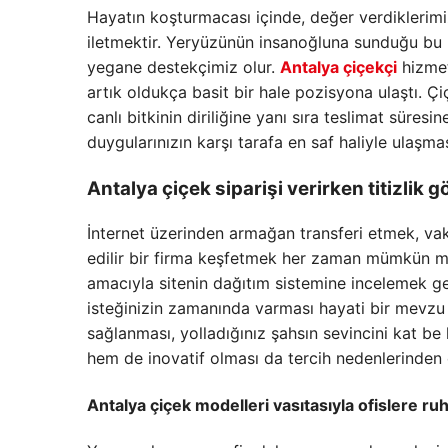
Hayatın koşturmacası içinde, değer verdiklerimi
iletmektir. Yeryüzünün insanoğluna sunduğu bu n
yegane destekçimiz olur.
Antalya çiçekçi
hizmet
artık oldukça basit bir hale pozisyona ulaştı. 
canlı bitkinin diriliğine yanı sıra teslimat süres
duygularınızın karşı tarafa en saf haliyle ulaşma
Antalya çiçek siparişi
verirken titizlik 
İnternet üzerinden armağan transferi etmek, vaki
edilir bir firma keşfetmek her zaman mümkün müm
amacıyla sitenin dağıtım sistemine incelemek ge
isteğinizin zamanında varması hayati bir mevzu a
sağlanması, yolladığınız şahsın sevincini kat be
hem de inovatif olması da tercih nedenlerinden 
Antalya çiçek
modelleri vasıtasıyla ofislere ruh