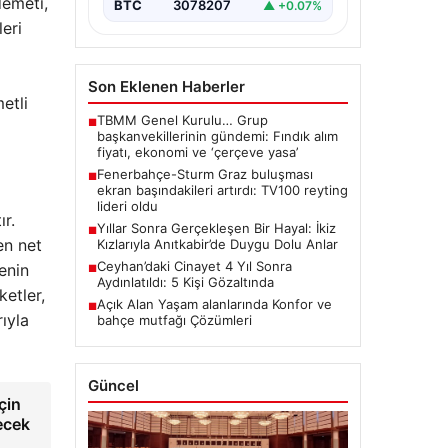
emeti,
BTC
3078207
▲ +0.07%
leri
Son Eklenen Haberler
etli
TBMM Genel Kurulu… Grup
■
başkanvekillerinin gündemi: Fındık alım
fiyatı, ekonomi ve ‘çerçeve yasa’
Fenerbahçe-Sturm Graz buluşması
■
ekran başındakileri artırdı: TV100 reyting
lideri oldu
ır.
Yıllar Sonra Gerçekleşen Bir Hayal: İkiz
■
en net
Kızlarıyla Anıtkabir’de Duygu Dolu Anlar
Ceyhan’daki Cinayet 4 Yıl Sonra
enin
■
Aydınlatıldı: 5 Kişi Gözaltında
etler,
Açık Alan Yaşam alanlarında Konfor ve
■
ıyla
bahçe mutfağı Çözümleri
Güncel
çin
ecek