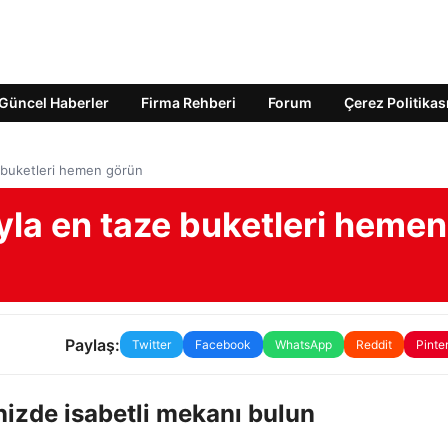
Güncel Haberler
Firma Rehberi
Forum
Çerez Politikas
e buketleri hemen görün
ıyla en taze buketleri hemen
Paylaş:
Twitter
Facebook
WhatsApp
Reddit
Pinte
nizde isabetli mekanı bulun