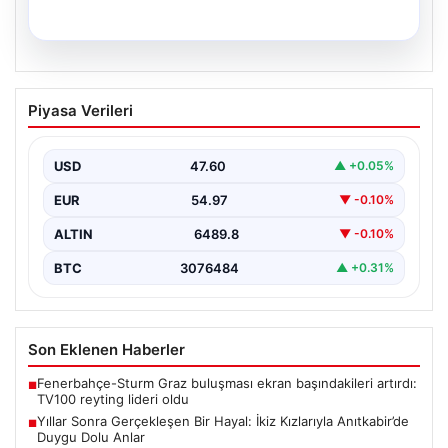
05.08.2026
Yıllar Sonra Gerçekleşen Bir Hayal: İkiz
Piyasa Verileri
Kızlarıyla Anıtkabir’de Duygu Dolu Anlar
Adıyaman’da yaşayan Abuzer (71) ve Zeynep Yıldırım
(59) çifti, uzun yıllar çocuk sahibi olma…
USD
47.60
▲ +0.05%
EUR
54.97
▼ -0.10%
ALTIN
6489.8
▼ -0.10%
BTC
3076484
▲ +0.31%
Son Eklenen Haberler
Fenerbahçe-Sturm Graz buluşması ekran başındakileri artırdı:
■
TV100 reyting lideri oldu
Yıllar Sonra Gerçekleşen Bir Hayal: İkiz Kızlarıyla Anıtkabir’de
■
Duygu Dolu Anlar