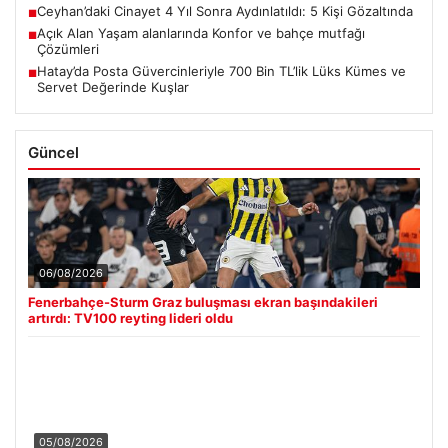
Ceyhan’daki Cinayet 4 Yıl Sonra Aydınlatıldı: 5 Kişi Gözaltında
■
Açık Alan Yaşam alanlarında Konfor ve bahçe mutfağı
■
Çözümleri
Hatay’da Posta Güvercinleriyle 700 Bin TL’lik Lüks Kümes ve
■
Servet Değerinde Kuşlar
Güncel
06/08/2026
Fenerbahçe-Sturm Graz buluşması ekran başındakileri
artırdı: TV100 reyting lideri oldu
05/08/2026