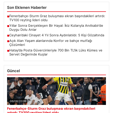
Son Eklenen Haberler
Fenerbahçe-Sturm Graz buluşması ekran başındakileri artırdı:
■
TV100 reyting lideri oldu
Yıllar Sonra Gerçekleşen Bir Hayal: İkiz Kızlarıyla Anıtkabir’de
■
Duygu Dolu Anlar
Ceyhan’daki Cinayet 4 Yıl Sonra Aydınlatıldı: 5 Kişi Gözaltında
■
Açık Alan Yaşam alanlarında Konfor ve bahçe mutfağı
■
Çözümleri
Hatay’da Posta Güvercinleriyle 700 Bin TL’lik Lüks Kümes ve
■
Servet Değerinde Kuşlar
Güncel
06/08/2026
Fenerbahçe-Sturm Graz buluşması ekran başındakileri
artırdı: TV100 reyting lideri oldu