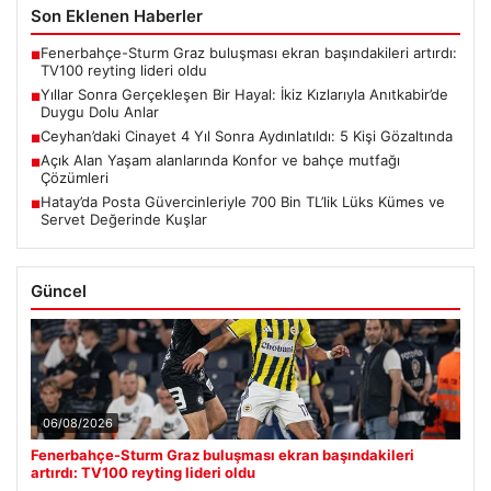
Son Eklenen Haberler
Fenerbahçe-Sturm Graz buluşması ekran başındakileri artırdı:
■
TV100 reyting lideri oldu
Yıllar Sonra Gerçekleşen Bir Hayal: İkiz Kızlarıyla Anıtkabir’de
■
Duygu Dolu Anlar
Ceyhan’daki Cinayet 4 Yıl Sonra Aydınlatıldı: 5 Kişi Gözaltında
■
Açık Alan Yaşam alanlarında Konfor ve bahçe mutfağı
■
Çözümleri
Hatay’da Posta Güvercinleriyle 700 Bin TL’lik Lüks Kümes ve
■
Servet Değerinde Kuşlar
Güncel
06/08/2026
Fenerbahçe-Sturm Graz buluşması ekran başındakileri
artırdı: TV100 reyting lideri oldu