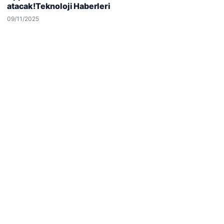
atacak!Teknoloji Haberleri
Reddet
Kabul Et
09/11/2025
Hastaş Beton
26/05/2026
© 2026 Biliyorum – Güncel Haber ve Bilgi Portalı
malta work and study
|
lemagrup.com.tr