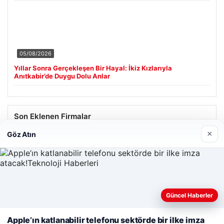
05/08/2026
Yıllar Sonra Gerçekleşen Bir Hayal: İkiz Kızlarıyla
Anıtkabir’de Duygu Dolu Anlar
Son Eklenen Firmalar
×
Göz Atın
Güncel Haberler
Web sitemizi nasıl kullandığınızı daha iyi anlayabilmek,
deneyiminizi kişiselleştirmek ve geliştirmek amacıyla çerezler
Apple’ın katlanabilir telefonu sektörde bir ilke imza
kullanıyoruz.
Çerez Politikamız