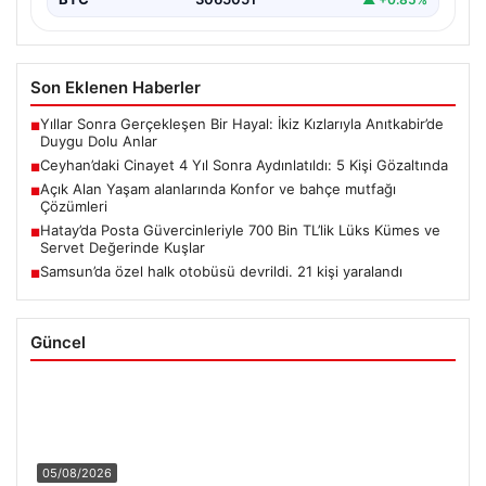
Son Eklenen Haberler
Yıllar Sonra Gerçekleşen Bir Hayal: İkiz Kızlarıyla Anıtkabir’de
■
Duygu Dolu Anlar
Ceyhan’daki Cinayet 4 Yıl Sonra Aydınlatıldı: 5 Kişi Gözaltında
■
Açık Alan Yaşam alanlarında Konfor ve bahçe mutfağı
■
Çözümleri
Hatay’da Posta Güvercinleriyle 700 Bin TL’lik Lüks Kümes ve
■
Servet Değerinde Kuşlar
Samsun’da özel halk otobüsü devrildi. 21 kişi yaralandı
■
Güncel
05/08/2026