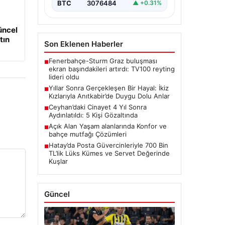
BTC
3076484
▲ +0.31%
üncel
tın
Son Eklenen Haberler
Fenerbahçe-Sturm Graz buluşması
■
ekran başındakileri artırdı: TV100 reyting
lideri oldu
Yıllar Sonra Gerçekleşen Bir Hayal: İkiz
■
Kızlarıyla Anıtkabir’de Duygu Dolu Anlar
Ceyhan’daki Cinayet 4 Yıl Sonra
■
Aydınlatıldı: 5 Kişi Gözaltında
Açık Alan Yaşam alanlarında Konfor ve
■
bahçe mutfağı Çözümleri
Hatay’da Posta Güvercinleriyle 700 Bin
■
TL’lik Lüks Kümes ve Servet Değerinde
Kuşlar
Güncel