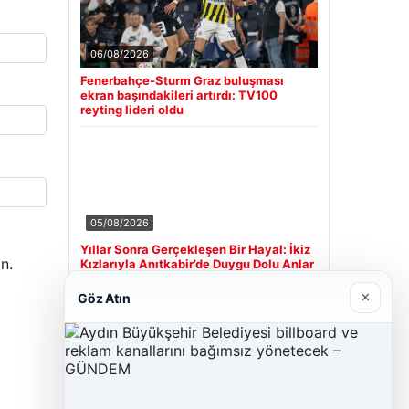
06/08/2026
Fenerbahçe-Sturm Graz buluşması
ekran başındakileri artırdı: TV100
reyting lideri oldu
05/08/2026
Yıllar Sonra Gerçekleşen Bir Hayal: İkiz
n.
Kızlarıyla Anıtkabir’de Duygu Dolu Anlar
×
Göz Atın
Son Eklenen Firmalar
Cengiz Sigorta
23/06/2026