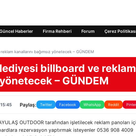
Güncel Haberler
Firma Rehberi
Forum
Çerez Politikas
e reklam kanallarını bağımsız yönetecek – GÜNDEM
ediyesi billboard ve reklam
z yönetecek – GÜNDEM
Paylaş:
 15:45
Twitter
Facebook
WhatsApp
Reddit
Pinte
n AYULAŞ OUTDOOR tarafından işletilecek reklam panoları iç
lboardlara rezervasyon yaptırmak isteyenler 0536 908 4009