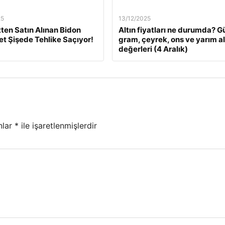
25
13/12/2025
tten Satın Alınan Bidon
Altın fiyatları ne durumda? G
Pet Şişede Tehlike Saçıyor!
gram, çeyrek, ons ve yarım al
değerleri (4 Aralık)
nlar
*
ile işaretlenmişlerdir