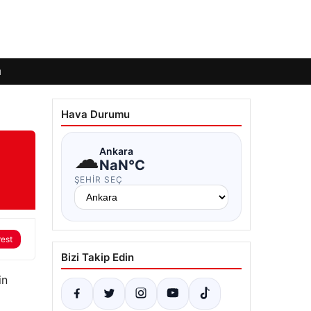
ı
Hava Durumu
☁
Ankara
NaN°C
ŞEHIR SEÇ
rest
Bizi Takip Edin
in