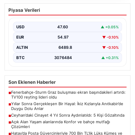
Yıllar Sonra Gerçekleşen Bir Hayal: İkiz
Piyasa Verileri
Kızlarıyla Anıtkabir’de Duygu Dolu Anlar
Adıyaman’da yaşayan Abuzer (71) ve Zeynep Yıldırım
(59) çifti, uzun yıllar çocuk sahibi olma…
USD
47.60
▲ +0.05%
EUR
54.97
▼ -0.10%
ALTIN
6489.8
▼ -0.10%
BTC
3076484
▲ +0.31%
Son Eklenen Haberler
Fenerbahçe-Sturm Graz buluşması ekran başındakileri artırdı:
■
TV100 reyting lideri oldu
Yıllar Sonra Gerçekleşen Bir Hayal: İkiz Kızlarıyla Anıtkabir’de
■
Duygu Dolu Anlar
Ceyhan’daki Cinayet 4 Yıl Sonra Aydınlatıldı: 5 Kişi Gözaltında
■
Açık Alan Yaşam alanlarında Konfor ve bahçe mutfağı
■
Çözümleri
Hatay’da Posta Güvercinleriyle 700 Bin TL’lik Lüks Kümes ve
■