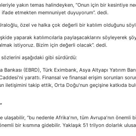
ipleriyle yakın temas halindeyken, “Onun için bir kesintiye n
ını ifade etmekten memnuniyet duyuyorum”. dedi.
aloğlu, özel ve halka çok değerli bir katılım olduğunu söyl
işkide yaparak katılımcılarla paylaşacaklarını söyleyerek şö
lmak istiyoruz. Bizim için değerli olacak”. dedi.
sözlerini aşağıdaki gibi sürdürdü:
a Bankası (EBRD), Türk Eximbank, Asya Altyapı Yatırım Ban
ddesi'ni yarattı. Finansal ve finansal erişim sorunları sorun
nun iletişimini takip ettik, Orta Doğu'nun geçişine katkıda bu
”
 ulaşabilir, “bu nedenle Afrika'nın, tüm Avrupa'nın önemli b
emli bir kısmına gidebilir. Yaklaşık 51 trilyon dolarlık ulusa