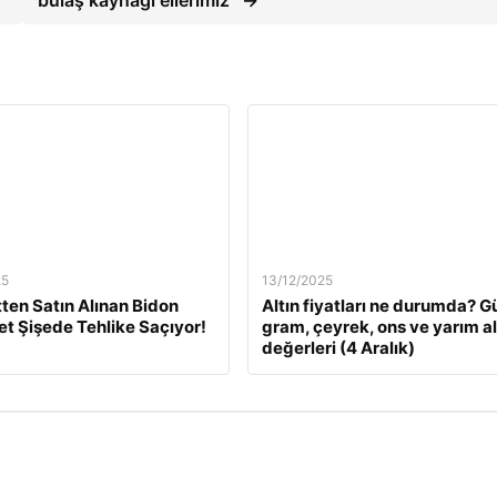
25
13/12/2025
tten Satın Alınan Bidon
Altın fiyatları ne durumda? G
Pet Şişede Tehlike Saçıyor!
gram, çeyrek, ons ve yarım al
değerleri (4 Aralık)