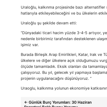
Uraloğlu, kalkınma projesinde bazı alternatifler 
hatlarıyla etkileyebileceğini ve bu ülkelerin etk
Uraloğlu şu şekilde devam etti:
“Dünyadaki ticari hacim yüzde 3-4-5 artıyor, yeni
nedenle birbirimiz tarafından desteklenen ulaşı
işimiz var.
Burada Birleşik Arap Emirlikleri, Katar, Irak ve
ülkelere ve diğer ülkelere açık olduğumuzu vurgu
ölçüde tamamladık. Eksik olanları da tamamlaya
çalışıyoruz. Bu yıl, gelecek yıl yapmaya başlama
projenin uygulanacağını düşünüyoruz. “
Uraoglu, kalkınma yolunun ekonomiye katkısının 
← Günlük Burç Yorumları: 30 Haziran
Pazartesi Balık Burcu Yorumu