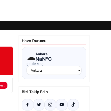
ı
Hava Durumu
☁
Ankara
NaN°C
ŞEHIR SEÇ
rest
Bizi Takip Edin