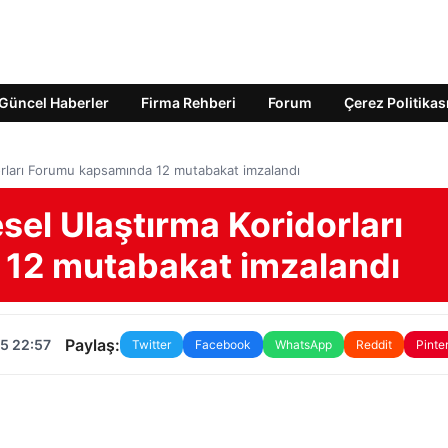
Güncel Haberler
Firma Rehberi
Forum
Çerez Politikas
orları Forumu kapsamında 12 mutabakat imzalandı
sel Ulaştırma Koridorları
12 mutabakat imzalandı
Paylaş:
5 22:57
Twitter
Facebook
WhatsApp
Reddit
Pinte