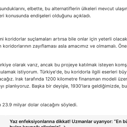
sunduklarını, elbette, bu alternatiflerin ülkeleri mevcut ulaşı
ileri konusunda endişeleri olduğunu açıkladı.
 koridorlar suçlamaları artırsa bile onlar için yeterli olacak
m koridorlarının zayıflaması asla amacımız ve olmamalı. Öne
 Türkiye olarak varız, ancak bu projeye katılmak isteyen kom
lamak istiyorum. Türkiye'de, bu koridorla ilgili eserleri bü
cağız. Irak tarafında 1200 kilometre finansman modeli üze
yı planlıyoruz. Başka bir deyişle, 1930'lara geldiğimizde, bu
23.9 milyar dolar olacağını söyledi.
Yaz enfeksiyonlarına dikkat! Uzmanlar uyarıyor: “En 
bulaş kaynağı ellerimiz” →