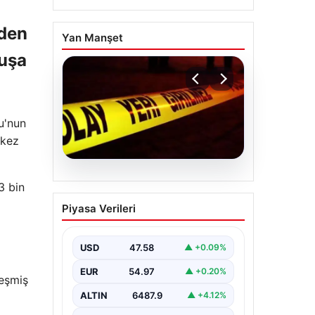
eden
Yan Manşet
luşa
u'nun
 kez
04.08.2026
3 bin
Ceyhan’daki Cinayet 4
Piyasa Verileri
Yıl Sonra Aydınlatıldı: 5
Kişi Gözaltında
USD
47.58
▲ +0.09%
Adana’nın Ceyhan ilçesinde 2022
yılında işlenen ve uzun süredir
EUR
54.97
▲ +0.20%
çözülemeyen silahlı cinayet olayı,
leşmiş
kapsamlı…
ALTIN
6487.9
▲ +4.12%