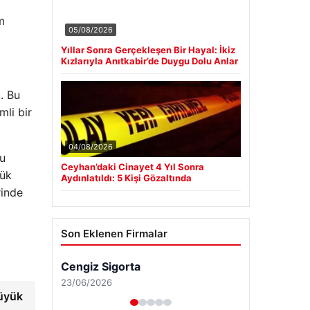
m
05/08/2026
Yıllar Sonra Gerçekleşen Bir Hayal: İkiz
Kızlarıyla Anıtkabir’de Duygu Dolu Anlar
. Bu
mli bir
04/08/2026
şu
Ceyhan’daki Cinayet 4 Yıl Sonra
yük
Aydınlatıldı: 5 Kişi Gözaltında
rinde
Son Eklenen Firmalar
büyük