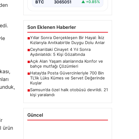
BTC
3065051
▲ +0.85%
eden
edi.
Son Eklenen Haberler
Yıllar Sonra Gerçekleşen Bir Hayal: İkiz
yle
■
Kızlarıyla Anıtkabir’de Duygu Dolu Anlar
Ceyhan’daki Cinayet 4 Yıl Sonra
■
Aydınlatıldı: 5 Kişi Gözaltında
Açık Alan Yaşam alanlarında Konfor ve
■
bahçe mutfağı Çözümleri
kası,
Hatay’da Posta Güvercinleriyle 700 Bin
■
TL’lik Lüks Kümes ve Servet Değerinde
ları
Kuşlar
lunduk,
Samsun’da özel halk otobüsü devrildi. 21
■
kişi yaralandı
Güncel
ir
l ürün