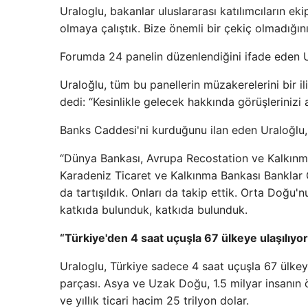
Uraloglu, bakanlar uluslararası katılımcıların ek
olmaya çalıştık. Bize önemli bir çekiç olmadığ
Forumda 24 panelin düzenlendiğini ifade eden Ur
Uraloğlu, tüm bu panellerin müzakerelerini bir il
dedi: “Kesinlikle gelecek hakkında görüşlerinizi a
Banks Caddesi'ni kurduğunu ilan eden Uraloğlu, 
“Dünya Bankası, Avrupa Recostation ve Kalkınm
Karadeniz Ticaret ve Kalkınma Bankası Banklar Ca
da tartışıldık. Onları da takip ettik. Orta Doğu'
katkıda bulunduk, katkıda bulunduk.
“Türkiye'den 4 saat uçuşla 67 ülkeye ulaşılıyor
Uraloglu, Türkiye sadece 4 saat uçuşla 67 ülkeye
parçası. Asya ve Uzak Doğu, 1.5 milyar insanın ön
ve yıllık ticari hacim 25 trilyon dolar.