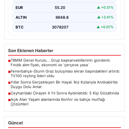
Fenerbahçe ile Sturm Graz arasında oynanan…
EUR
55.20
▲ +0.31%
ALTIN
6648.8
▲ +2.41%
BTC
3078207
▲ +0.07%
Son Eklenen Haberler
TBMM Genel Kurulu… Grup başkanvekillerinin gündemi:
■
Fındık alım fiyatı, ekonomi ve ‘çerçeve yasa’
Fenerbahçe-Sturm Graz buluşması ekran başındakileri artırdı:
■
TV100 reyting lideri oldu
Yıllar Sonra Gerçekleşen Bir Hayal: İkiz Kızlarıyla Anıtkabir’de
■
Duygu Dolu Anlar
Ceyhan’daki Cinayet 4 Yıl Sonra Aydınlatıldı: 5 Kişi Gözaltında
■
Açık Alan Yaşam alanlarında Konfor ve bahçe mutfağı
■
Çözümleri
Güncel