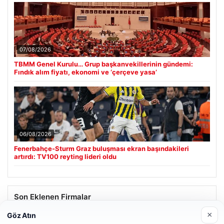
07/08/2026
TBMM Genel Kurulu… Grup başkanvekillerinin gündemi:
Fındık alım fiyatı, ekonomi ve ‘çerçeve yasa’
06/08/2026
Fenerbahçe-Sturm Graz buluşması ekran başındakileri
artırdı: TV100 reyting lideri oldu
Son Eklenen Firmalar
×
Göz Atın