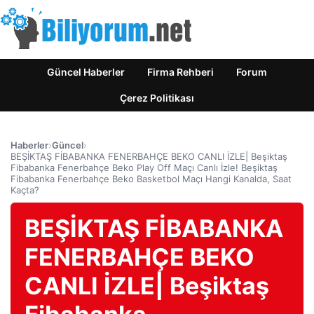
Güncel Haberler
Firma Rehberi
Forum
Çerez Politikası
Haberler
›
Güncel
›
BEŞİKTAŞ FİBABANKA FENERBAHÇE BEKO CANLI İZLE| Beşiktaş
Fibabanka Fenerbahçe Beko Play Off Maçı Canlı İzle! Beşiktaş
Fibabanka Fenerbahçe Beko Basketbol Maçı Hangi Kanalda, Saat
Kaçta?
BEŞİKTAŞ FİBABANKA
FENERBAHÇE BEKO
CANLI İZLE| Beşiktaş