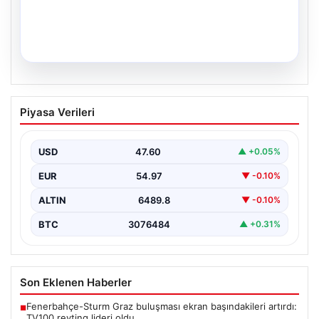
05.08.2026
Yıllar Sonra Gerçekleşen Bir Hayal: İkiz
Piyasa Verileri
Kızlarıyla Anıtkabir’de Duygu Dolu Anlar
Adıyaman’da yaşayan Abuzer (71) ve Zeynep Yıldırım
(59) çifti, uzun yıllar çocuk sahibi olma…
USD
47.60
▲ +0.05%
EUR
54.97
▼ -0.10%
ALTIN
6489.8
▼ -0.10%
BTC
3076484
▲ +0.31%
Son Eklenen Haberler
Fenerbahçe-Sturm Graz buluşması ekran başındakileri artırdı:
■
TV100 reyting lideri oldu