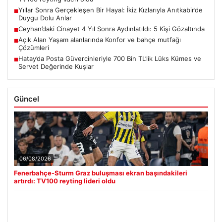
Yıllar Sonra Gerçekleşen Bir Hayal: İkiz Kızlarıyla Anıtkabir’de
■
Duygu Dolu Anlar
Ceyhan’daki Cinayet 4 Yıl Sonra Aydınlatıldı: 5 Kişi Gözaltında
■
Açık Alan Yaşam alanlarında Konfor ve bahçe mutfağı
■
Çözümleri
Hatay’da Posta Güvercinleriyle 700 Bin TL’lik Lüks Kümes ve
■
Servet Değerinde Kuşlar
Güncel
06/08/2026
Fenerbahçe-Sturm Graz buluşması ekran başındakileri
artırdı: TV100 reyting lideri oldu