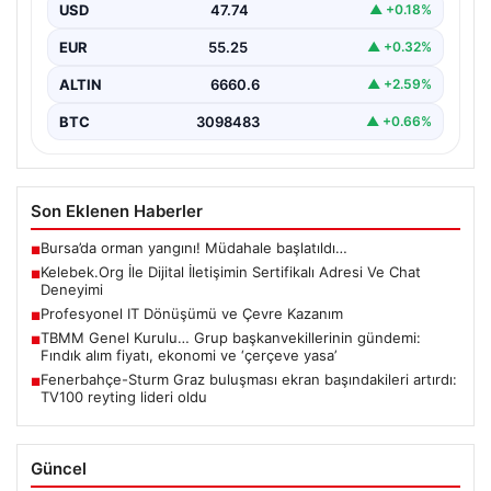
irtibat sağlaması ciddi bir hassasiyet barındırmaktadır.
USD
47.74
▲ +0.18%
Güncel olarak…
EUR
55.25
▲ +0.32%
ALTIN
6660.6
▲ +2.59%
BTC
3098483
▲ +0.66%
Son Eklenen Haberler
Bursa’da orman yangını! Müdahale başlatıldı…
■
Kelebek.Org İle Dijital İletişimin Sertifikalı Adresi Ve Chat
■
Deneyimi
Profesyonel IT Dönüşümü ve Çevre Kazanım
■
TBMM Genel Kurulu… Grup başkanvekillerinin gündemi:
■
Fındık alım fiyatı, ekonomi ve ‘çerçeve yasa’
Fenerbahçe-Sturm Graz buluşması ekran başındakileri artırdı:
■
TV100 reyting lideri oldu
Güncel