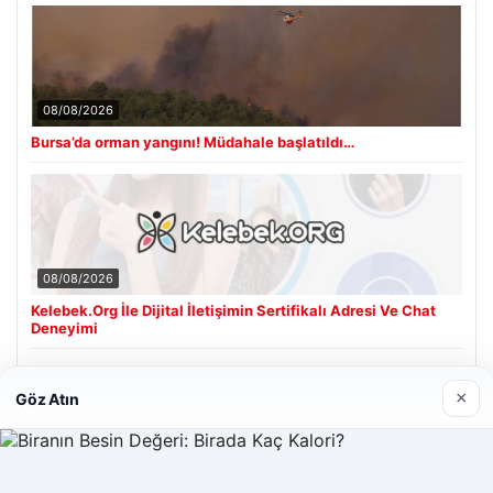
08/08/2026
Bursa’da orman yangını! Müdahale başlatıldı…
08/08/2026
Kelebek.Org İle Dijital İletişimin Sertifikalı Adresi Ve Chat
Deneyimi
×
Göz Atın
Son Eklenen Firmalar