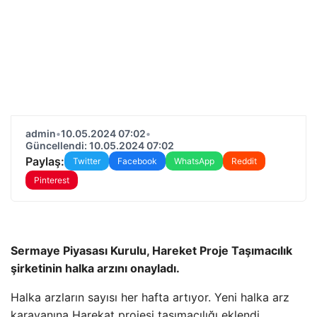
admin
•
10.05.2024 07:02
•
Güncellendi: 10.05.2024 07:02
Paylaş:
Twitter
Facebook
WhatsApp
Reddit
Pinterest
Sermaye Piyasası Kurulu, Hareket Proje Taşımacılık
şirketinin halka arzını onayladı.
Halka arzların sayısı her hafta artıyor. Yeni halka arz
karavanına Harekat projesi taşımacılığı eklendi.