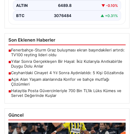
ALTIN
6489.8
▼ -0.10%
BTC
3076484
▲ +0.31%
Son Eklenen Haberler
Fenerbahçe-Sturm Graz buluşması ekran başındakileri artırdı:
■
TV100 reyting lideri oldu
Yıllar Sonra Gerçekleşen Bir Hayal: İkiz Kızlarıyla Anıtkabir’de
■
Duygu Dolu Anlar
Ceyhan’daki Cinayet 4 Yıl Sonra Aydınlatıldı: 5 Kişi Gözaltında
■
Açık Alan Yaşam alanlarında Konfor ve bahçe mutfağı
■
Çözümleri
Hatay’da Posta Güvercinleriyle 700 Bin TL’lik Lüks Kümes ve
■
Servet Değerinde Kuşlar
Güncel