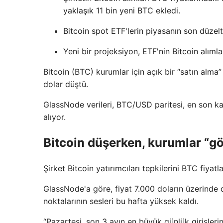
yaklaşık 11 bin yeni BTC ekledi.
Bitcoin spot ETF'lerin piyasanın son düzel
Yeni bir projeksiyon, ETF'nin Bitcoin alıml
Bitcoin (BTC) kurumlar için açık bir “satın alma” 
dolar düştü.
GlassNode verileri, BTC/USD paritesi, en son kaz
alıyor.
Bitcoin düşerken, kurumlar “gö
Şirket Bitcoin yatırımcıları tepkilerini BTC fiyatl
GlassNode'a göre, fiyat 7.000 doların üzerinde
noktalarının sesleri bu hafta yüksek kaldı.
“Pazartesi, son 3 ayın en büyük günlük girişlerin