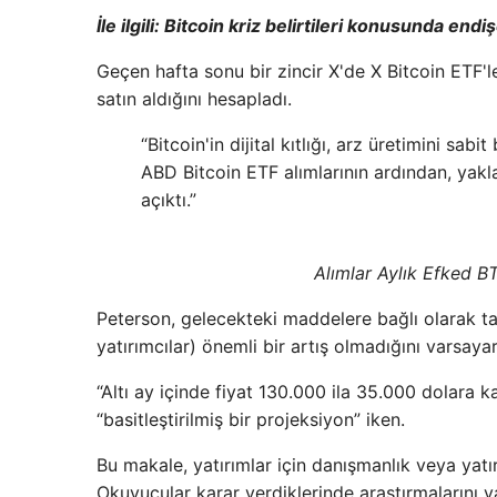
İle ilgili:
Bitcoin kriz belirtileri konusunda end
Geçen hafta sonu bir zincir X'de X Bitcoin ETF'le
satın aldığını hesapladı.
“Bitcoin'in dijital kıtlığı, arz üretimini sab
ABD Bitcoin ETF alımlarının ardından, yakl
açıktı.”
Alımlar Aylık Efked B
Peterson, gelecekteki maddelere bağlı olarak tal
yatırımcılar) önemli bir artış olmadığını varsa
“Altı ay içinde fiyat 130.000 ila 35.000 dolara k
“basitleştirilmiş bir projeksiyon” iken.
Bu makale, yatırımlar için danışmanlık veya yatır
Okuyucular karar verdiklerinde araştırmalarını y