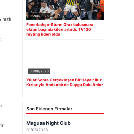
06/08/2026
 hızlı
Fenerbahçe-Sturm Graz buluşması
ekran başındakileri artırdı: TV100
reyting lideri oldu
.
05/08/2026
Yıllar Sonra Gerçekleşen Bir Hayal: İkiz
Kızlarıyla Anıtkabir’de Duygu Dolu Anlar
er
Son Eklenen Firmalar
Magusa Night Club
ir.
01/05/2026