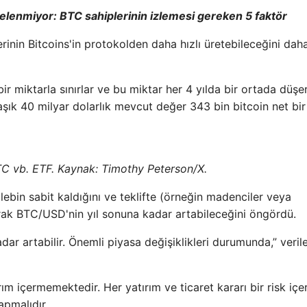
işelenmiyor: BTC sahiplerinin izlemesi gereken 5 faktör
rinin Bitcoins'in protokolden daha hızlı üretebileceğini daha
it bir miktarla sınırlar ve bu miktar her 4 yılda bir ortada düşer
aşık 40 milyar dolarlık mevcut değer 343 bin bitcoin net bir
TC vb. ETF. Kaynak: Timothy Peterson/X.
ebin sabit kaldığını ve teklifte (örneğin madenciler veya
yarak BTC/USD'nin yıl sonuna kadar artabileceğini öngördü.
adar artabilir. Önemli piyasa değişiklikleri durumunda,” veril
ım içermemektedir. Her yatırım ve ticaret kararı bir risk içer
apmalıdır.