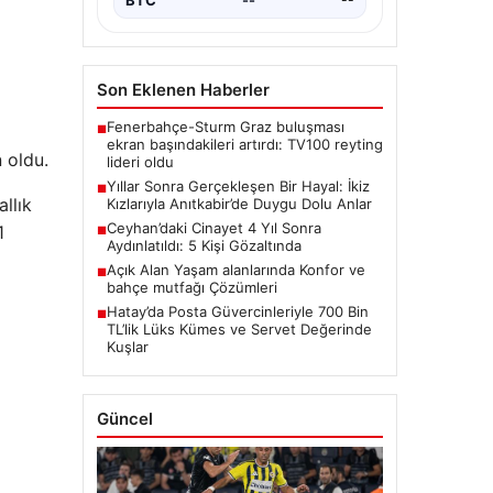
Son Eklenen Haberler
Fenerbahçe-Sturm Graz buluşması
■
ekran başındakileri artırdı: TV100 reyting
 oldu.
lideri oldu
Yıllar Sonra Gerçekleşen Bir Hayal: İkiz
■
llık
Kızlarıyla Anıtkabir’de Duygu Dolu Anlar
Ceyhan’daki Cinayet 4 Yıl Sonra
1
■
Aydınlatıldı: 5 Kişi Gözaltında
Açık Alan Yaşam alanlarında Konfor ve
■
bahçe mutfağı Çözümleri
Hatay’da Posta Güvercinleriyle 700 Bin
■
TL’lik Lüks Kümes ve Servet Değerinde
Kuşlar
Güncel