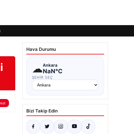
ı
Hava Durumu
i
☁
Ankara
NaN°C
ŞEHIR SEÇ
rest
Bizi Takip Edin