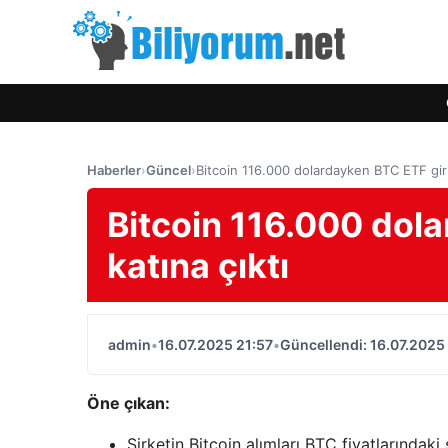
Haberler
›
Güncel
›
Bitcoin 116.000 dolardayken BTC ETF girişl
Bitcoin 116.000 dola
katına çıktı
admin
•
16.07.2025 21:57
•
Güncellendi: 16.07.2025
Öne çıkan:
Şirketin Bitcoin alımları BTC fiyatlarındak