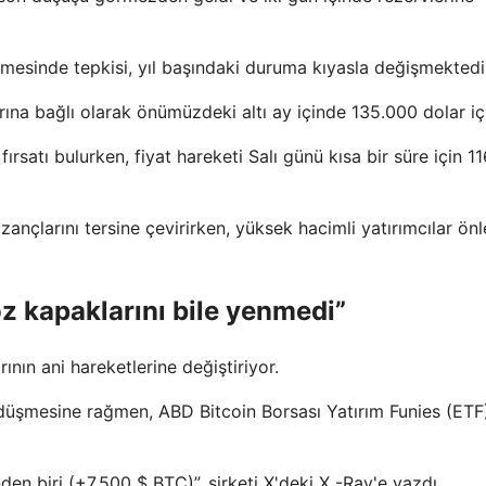
tmesinde tepkisi, yıl başındaki duruma kıyasla değişmektedi
arına bağlı olarak önümüzdeki altı ay içinde 135.000 dolar iç
fırsatı bulurken, fiyat hareketi Salı günü kısa bir süre için 1
ançlarını tersine çevirirken, yüksek hacimli yatırımcılar ön
z kapaklarını bile yenmedi”
arının ani hareketlerine değiştiriyor.
 düşmesine rağmen, ABD Bitcoin Borsası Yatırım Funies (ETF
den biri (+7.500 $ BTC)”, şirketi X'deki X -Ray'e yazdı.