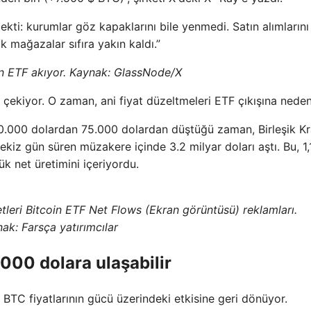
ekti: kurumlar göz kapaklarını bile yenmedi. Satın alımlarını
k mağazalar sıfıra yakın kaldı.”
n ETF akıyor. Kaynak: GlassNode/X
 çekiyor. O zaman, ani fiyat düzeltmeleri ETF çıkışına neden
.000 dolardan 75.000 dolardan düştüğü zaman, Birleşik Kra
sekiz gün süren müzakere içinde 3.2 milyar doları aştı. Bu, 1,
ük net üretimini içeriyordu.
tleri Bitcoin ETF Net Flows (Ekran görüntüsü) reklamları.
ak: Farsça yatırımcılar
000 dolara ulaşabilir
 BTC fiyatlarının gücü üzerindeki etkisine geri dönüyor.