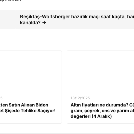
Beşiktaş-Wolfsberger hazırlık maçı saat kaçta, ha
kanalda? →
25
13/12/2025
tten Satın Alınan Bidon
Altın fiyatları ne durumda? G
Pet Şişede Tehlike Saçıyor!
gram, çeyrek, ons ve yarım al
değerleri (4 Aralık)