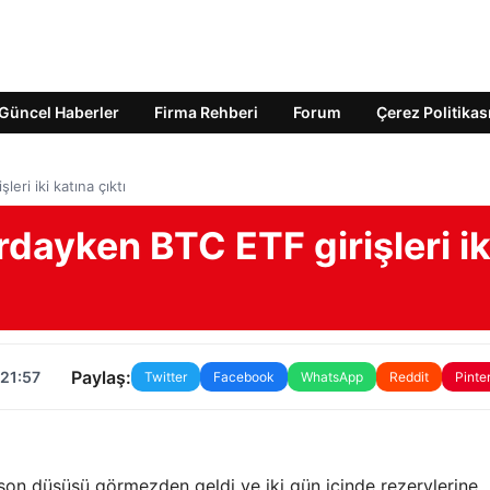
Güncel Haberler
Firma Rehberi
Forum
Çerez Politikas
eri iki katına çıktı
rdayken BTC ETF girişleri ik
Paylaş:
 21:57
Twitter
Facebook
WhatsApp
Reddit
Pinte
i son düşüşü görmezden geldi ve iki gün içinde rezervlerine