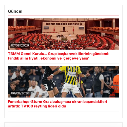
Güncel
07/08/2026
TBMM Genel Kurulu… Grup başkanvekillerinin gündemi:
Fındık alım fiyatı, ekonomi ve ‘çerçeve yasa’
06/08/2026
Fenerbahçe-Sturm Graz buluşması ekran başındakileri
artırdı: TV100 reyting lideri oldu