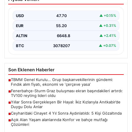
ekran başındakileri artırdı: TV100
reyting lideri oldu
USD
47.70
▲ +0.15%
Şampiyonlar Ligi 3. Ön Eleme Turu ilk ayağında
Fenerbahçe ile Sturm Graz arasında oynanan…
EUR
55.20
▲ +0.31%
ALTIN
6648.8
▲ +2.41%
BTC
3078207
▲ +0.07%
Son Eklenen Haberler
TBMM Genel Kurulu… Grup başkanvekillerinin gündemi:
■
Fındık alım fiyatı, ekonomi ve ‘çerçeve yasa’
Fenerbahçe-Sturm Graz buluşması ekran başındakileri artırdı:
■
TV100 reyting lideri oldu
Yıllar Sonra Gerçekleşen Bir Hayal: İkiz Kızlarıyla Anıtkabir’de
■
Duygu Dolu Anlar
Ceyhan’daki Cinayet 4 Yıl Sonra Aydınlatıldı: 5 Kişi Gözaltında
■
Açık Alan Yaşam alanlarında Konfor ve bahçe mutfağı
■
Çözümleri