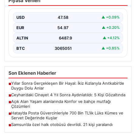
Piyasa Verileri
Aydınlatıldı: 5 Kişi Gözaltında
Adana’nın Ceyhan ilçesinde 2022 yılında işlenen ve
uzun süredir çözülemeyen silahlı cinayet olayı,
USD
47.58
▲ +0.09%
kapsamlı…
EUR
54.97
▲ +0.20%
ALTIN
6487.9
▲ +4.12%
BTC
3065051
▲ +0.85%
Son Eklenen Haberler
Yıllar Sonra Gerçekleşen Bir Hayal: İkiz Kızlarıyla Anıtkabir’de
■
Duygu Dolu Anlar
Ceyhan’daki Cinayet 4 Yıl Sonra Aydınlatıldı: 5 Kişi Gözaltında
■
Açık Alan Yaşam alanlarında Konfor ve bahçe mutfağı
■
Çözümleri
Hatay’da Posta Güvercinleriyle 700 Bin TL’lik Lüks Kümes ve
■
Servet Değerinde Kuşlar
Samsun’da özel halk otobüsü devrildi. 21 kişi yaralandı
■