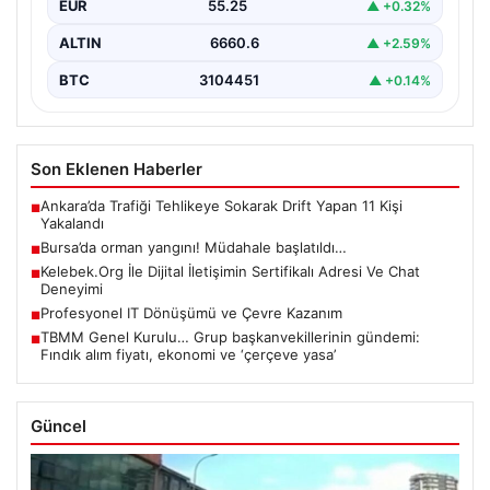
EUR
55.25
▲ +0.32%
ALTIN
6660.6
▲ +2.59%
BTC
3104451
▲ +0.14%
Son Eklenen Haberler
Ankara’da Trafiği Tehlikeye Sokarak Drift Yapan 11 Kişi
■
Yakalandı
Bursa’da orman yangını! Müdahale başlatıldı…
■
Kelebek.Org İle Dijital İletişimin Sertifikalı Adresi Ve Chat
■
Deneyimi
Profesyonel IT Dönüşümü ve Çevre Kazanım
■
TBMM Genel Kurulu… Grup başkanvekillerinin gündemi:
■
Fındık alım fiyatı, ekonomi ve ‘çerçeve yasa’
Güncel