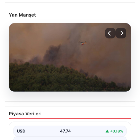
Yan Manşet
08.08.2026
Bursa’da orman yangını! Müdahale
Piyasa Verileri
başlatıldı…
USD
47.74
▲ +0.18%