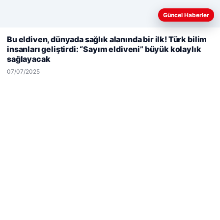
Güncel Haberler
Web sitemizi nasıl kullandığınızı daha iyi anlayabilmek,
Bu eldiven, dünyada sağlık alanında bir ilk! Türk bilim
deneyiminizi kişiselleştirmek ve geliştirmek amacıyla çerezler
insanları geliştirdi: “Sayım eldiveni” büyük kolaylık
kullanıyoruz.
Çerez Politikamız
sağlayacak
Reddet
Kabul Et
07/07/2025
Hastaş Beton
26/05/2026