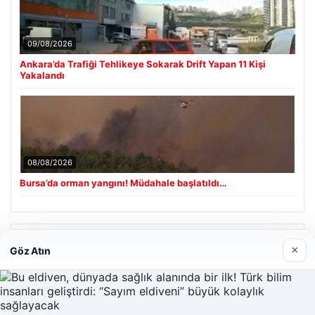
09/08/2026
Ankara’da Trafiği Tehlikeye Sokarak Drift Yapan 11 Kişi
Yakalandı
08/08/2026
Bursa’da orman yangını! Müdahale başlatıldı…
Son Eklenen Firmalar
×
Göz Atın