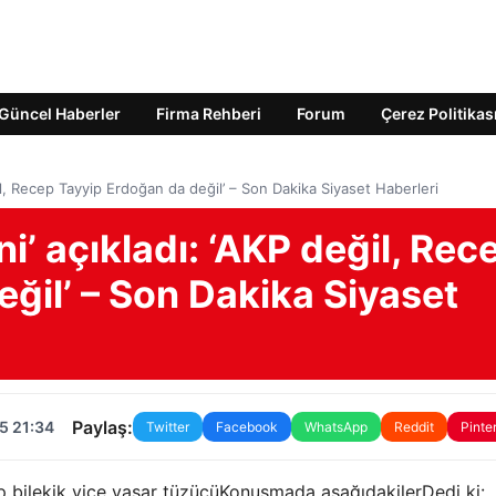
Güncel Haberler
Firma Rehberi
Forum
Çerez Politikas
değil, Recep Tayyip Erdoğan da değil’ – Son Dakika Siyaset Haberleri
ini’ açıkladı: ‘AKP değil, Rec
ğil’ – Son Dakika Siyaset
Paylaş:
5 21:34
Twitter
Facebook
WhatsApp
Reddit
Pinte
p bilekik vice yaşar t
üzücü
Konuşmada aşağıdakiler
Dedi ki: