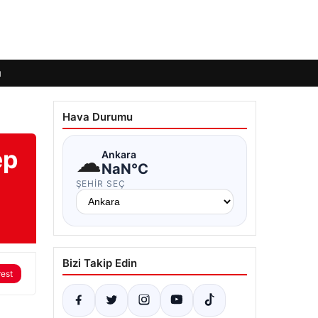
ı
Hava Durumu
ep
☁
Ankara
NaN°C
ŞEHIR SEÇ
Bizi Takip Edin
rest