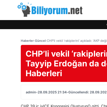
Haberler
›
Güncel
›
CHP’li vekil ‘rakiplerini’ açıkladı: ‘AKP 
CHP’li vekil ‘rakipler
Tayyip Erdoğan da de
Haberleri
admin
•
28.09.2025 21:34
•
Güncellendi: 28.09.202
CHP 39.
ic iyl
ÇE Kongresini Oluşturun
O gitti. Ch