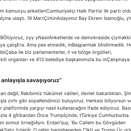
üm kamuoyu anketleri
Cumhuriyetçi Halk Partisi ilk parti oldu
u
İçine ulaştı. 19 Mart
Çirkin
Adayımız Bay Ekrem İsamoğlu, y
Y
i
B
Ölüyoruz, oy
y y
Nasıl
Anketlerde ve demokraside çiymakk
a çalış
Era. Ama pes etmedik, m
Başparmak b
İndirmedik.
H
ibi
Çaba ile biz parlamenterler, il ve bölge örgütleri,
tkili organları ve 413 belediye başkanımızla bu m
Çalışmaya
r anlayışla savaşıyoruz”
 değil; Rakibimiz hükümet valileri, devlet bakanlıkları. Şi
şla zırhı gibi sopa
Kendimizi buluyoruz. Herkesi biliyorsun 
r platformda yargıyı nasıl kullanacağını ifade ediyoruz. Bazı
azla 4 g
İtibardan Önce Trump
İçinde, t
Türkiye Cumhurburba
en somut örneği
Aynı. Erdan'ijuy, 'Bu Callem bu G
övgüden
ak
Satır özleri
İr. O rahip hapishaneden
C
Ikti ve Trump
Üç gü