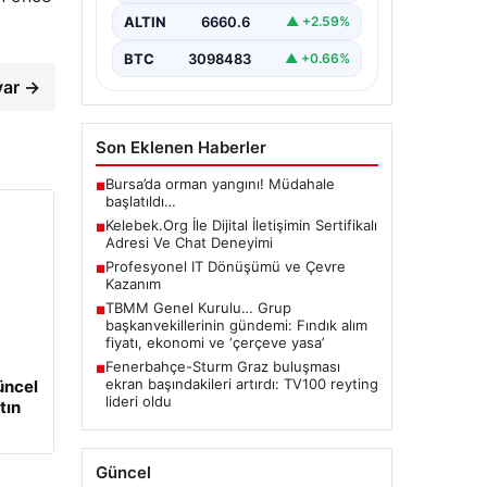
sağlaması ciddi bir hassasiyet
ALTIN
6660.6
▲ +2.59%
barındırmaktadır. Güncel olarak…
BTC
3098483
▲ +0.66%
var →
Son Eklenen Haberler
Bursa’da orman yangını! Müdahale
■
başlatıldı…
Kelebek.Org İle Dijital İletişimin Sertifikalı
■
Adresi Ve Chat Deneyimi
Profesyonel IT Dönüşümü ve Çevre
■
Kazanım
TBMM Genel Kurulu… Grup
■
başkanvekillerinin gündemi: Fındık alım
fiyatı, ekonomi ve ‘çerçeve yasa’
Fenerbahçe-Sturm Graz buluşması
■
ekran başındakileri artırdı: TV100 reyting
üncel
lideri oldu
tın
Güncel