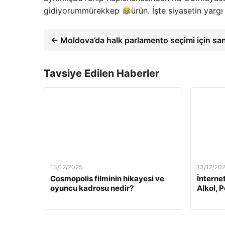
gidiyorum
mürekkep
ürün.
İşte siyasetin yarg
← Moldova’da halk parlamento seçimi için sa
Tavsiye Edilen Haberler
13/12/2025
13/12/20
Cosmopolis filminin hikayesi ve
İnterne
oyuncu kadrosu nedir?
Alkol, 