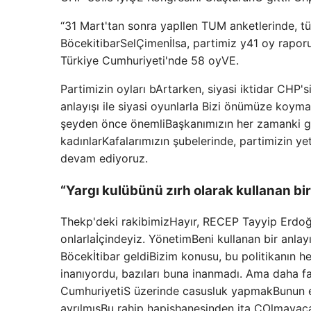
“31 Mart'tan sonra yap
Ilen T
UM anketlerinde, t
Böcek
itibar
Sel
Çimen
İlsa, partimiz y
41 oy rapor
Türkiye Cumhuriyeti'nde 58 oy
VE.
Partimizin oyları b
Artarken, siyasi iktidar CHP's
anlayışı ile siyasi oyunlarla
Bizi önümüze koymay
şeyden önce önemli
Başkanımızın her zamanki g
kadınlar
Kafalarımızın şubelerinde, partimizin ye
devam ediyoruz.
“Yargı kulübünü zırh olarak kullanan bi
Thekp'deki rakibimiz
Hayır, RECEP Tayyip Erdoğan
onlarla
İçindeyiz. Yönetim
Beni kullanan bir anlayı
Böcek
İtibar geldi
Bizim konusu, bu politikanın he
inanıyordu, bazıları buna inanmadı. Ama daha f
Cumhuriyeti
S üzerinde casusluk yapmak
Bunun 
ayrılmış
Bu rahip hapishanesinden ita
C
Olmayac