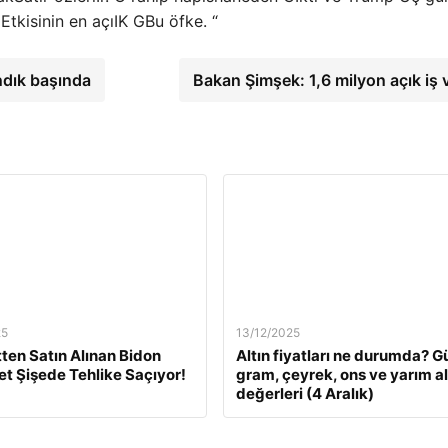
ı
Etkisinin en açı
IK G
Bu öfke. “
ndık başında
Bakan Şimşek: 1,6 milyon açık iş 
25
13/12/2025
tten Satın Alınan Bidon
Altın fiyatları ne durumda? G
Pet Şişede Tehlike Saçıyor!
gram, çeyrek, ons ve yarım al
değerleri (4 Aralık)