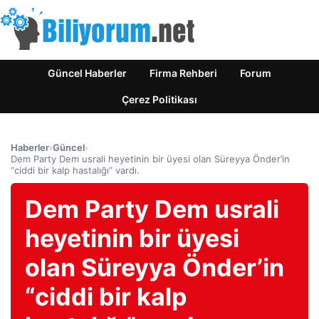
Güncel Haberler
Firma Rehberi
Forum
Çerez Politikası
Haberler
›
Güncel
›
Dem Party Dem usrali heyetinin bir üyesi olan Süreyya Önder’in
“ciddi bir kalp hastalığı” vardı.
Dem Party Dem usrali
heyetinin bir üyesi
olan Süreyya Önder’in
“ciddi bir kalp