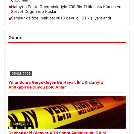
Çözümleri
Hatay’da Posta Güvercinleriyle 700 Bin TL’lik Lüks Kümes ve
■
Servet Değerinde Kuşlar
Samsun’da özel halk otobüsü devrildi. 21 kişi yaralandı
■
Güncel
05/08/2026
Yıllar Sonra Gerçekleşen Bir Hayal: İkiz Kızlarıyla
Anıtkabir’de Duygu Dolu Anlar
04/08/2026
Ceyhan’daki Cinayet 4 Yıl Sonra Aydınlatıldı: 5 Kişi