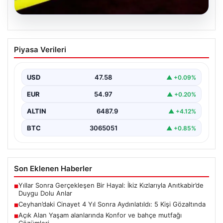
04.08.2026
Ceyhan’daki Cinayet 4 Yıl Sonra
Piyasa Verileri
Aydınlatıldı: 5 Kişi Gözaltında
Adana’nın Ceyhan ilçesinde 2022 yılında işlenen ve
uzun süredir çözülemeyen silahlı cinayet olayı,
USD
47.58
▲ +0.09%
kapsamlı…
EUR
54.97
▲ +0.20%
ALTIN
6487.9
▲ +4.12%
BTC
3065051
▲ +0.85%
Son Eklenen Haberler
Yıllar Sonra Gerçekleşen Bir Hayal: İkiz Kızlarıyla Anıtkabir’de
■
Duygu Dolu Anlar
Ceyhan’daki Cinayet 4 Yıl Sonra Aydınlatıldı: 5 Kişi Gözaltında
■
Açık Alan Yaşam alanlarında Konfor ve bahçe mutfağı
■