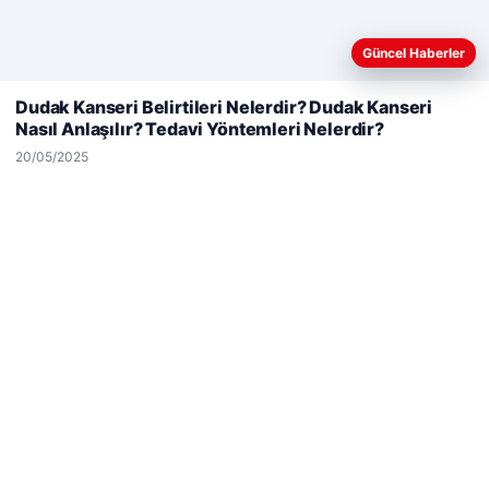
Güncel Haberler
Web sitemizi nasıl kullandığınızı daha iyi anlayabilmek,
deneyiminizi kişiselleştirmek ve geliştirmek amacıyla çerezler
Dudak Kanseri Belirtileri Nelerdir? Dudak Kanseri
kullanıyoruz.
Çerez Politikamız
Nasıl Anlaşılır? Tedavi Yöntemleri Nelerdir?
Reddet
Kabul Et
20/05/2025
Hastaş Beton
26/05/2026