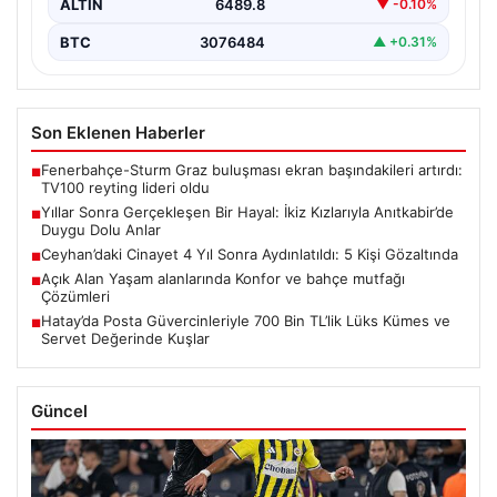
ALTIN
6489.8
▼ -0.10%
BTC
3076484
▲ +0.31%
Son Eklenen Haberler
Fenerbahçe-Sturm Graz buluşması ekran başındakileri artırdı:
■
TV100 reyting lideri oldu
Yıllar Sonra Gerçekleşen Bir Hayal: İkiz Kızlarıyla Anıtkabir’de
■
Duygu Dolu Anlar
Ceyhan’daki Cinayet 4 Yıl Sonra Aydınlatıldı: 5 Kişi Gözaltında
■
Açık Alan Yaşam alanlarında Konfor ve bahçe mutfağı
■
Çözümleri
Hatay’da Posta Güvercinleriyle 700 Bin TL’lik Lüks Kümes ve
■
Servet Değerinde Kuşlar
Güncel