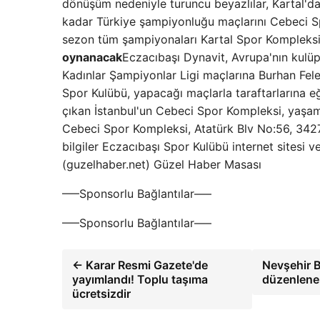
dönüşüm nedeniyle turuncu beyazlılar, Kartal'
kadar Türkiye şampiyonluğu maçlarını Cebeci S
sezon tüm şampiyonaları Kartal Spor Kompleksi
oynanacak
Eczacıbaşı Dynavit, Avrupa'nın kul
Kadınlar Şampiyonlar Ligi maçlarına Burhan Fel
Spor Kulübü, yapacağı maçlarla taraftarlarına e
çıkan İstanbul'un Cebeci Spor Kompleksi, yaş
Cebeci Spor Kompleksi, Atatürk Blv No:56, 34270 
bilgiler Eczacıbaşı Spor Kulübü internet sitesi 
(guzelhaber.net) Güzel Haber Masası
—–Sponsorlu Bağlantılar—–
—–Sponsorlu Bağlantılar—–
← Karar Resmi Gazete'de
Nevşehir B
yayımlandı! Toplu taşıma
düzenlenen
ücretsizdir