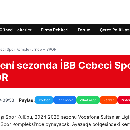
Güncel Haberler
Firma Rehberi
Forum
Çerez Politikas
beci Spor Kompleksi'nde – SPOR
yeni sezonda İBB Cebeci Sp
OR
Paylaş:
4 09:58
Twitter
Facebook
WhatsApp
Reddit
Pinte
şı Spor Kulübü, 2024-2025 sezonu Vodafone Sultanlar Ligi
ci Spor Kompleksi'nde oynayacak. Ayazağa bölgesindeki ken