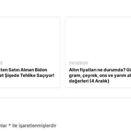
25
13/12/2025
tten Satın Alınan Bidon
Altın fiyatları ne durumda? G
Pet Şişede Tehlike Saçıyor!
gram, çeyrek, ons ve yarım al
değerleri (4 Aralık)
nlar
*
ile işaretlenmişlerdir