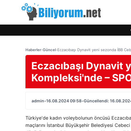
Haberler
›
Güncel
›
Eczacıbaşı Dynavit yeni sezonda İBB Ce
Eczacıbaşı Dynavit 
Kompleksi'nde – SP
admin
•
16.08.2024 09:58
•
Güncellendi: 16.08.202
Türkiye'de kadın voleybolunun öncüsü Eczacıba
maçlarını İstanbul Büyükşehir Belediyesi Cebe