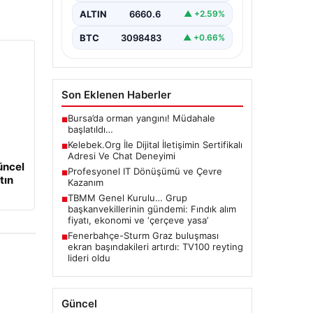
sağlaması ciddi bir hassasiyet
ALTIN
6660.6
▲ +2.59%
barındırmaktadır. Güncel olarak…
BTC
3098483
▲ +0.66%
Son Eklenen Haberler
Bursa’da orman yangını! Müdahale
■
başlatıldı…
Kelebek.Org İle Dijital İletişimin Sertifikalı
■
Adresi Ve Chat Deneyimi
üncel
Profesyonel IT Dönüşümü ve Çevre
■
tın
Kazanım
TBMM Genel Kurulu… Grup
■
başkanvekillerinin gündemi: Fındık alım
fiyatı, ekonomi ve ‘çerçeve yasa’
Fenerbahçe-Sturm Graz buluşması
■
ekran başındakileri artırdı: TV100 reyting
lideri oldu
Güncel