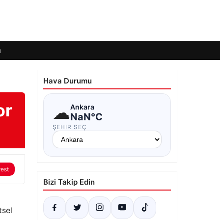
ı
Hava Durumu
or
☁
Ankara
NaN°C
ŞEHIR SEÇ
rest
Bizi Takip Edin
tsel