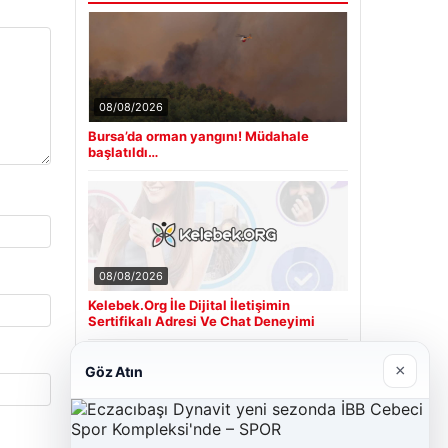
08/08/2026
Bursa’da orman yangını! Müdahale
başlatıldı…
08/08/2026
Kelebek.Org İle Dijital İletişimin
Sertifikalı Adresi Ve Chat Deneyimi
×
Göz Atın
Son Eklenen Firmalar