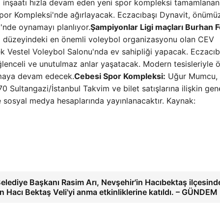
da inşaatı hızla devam eden yeni spor kompleksi tamamlana
por Kompleksi'nde ağırlayacak. Eczacıbaşı Dynavit, önümü
'nde oynamayı planlıyor.
Şampiyonlar Ligi maçları Burhan F
üp düzeyindeki en önemli voleybol organizasyonu olan CEV
ek Vestel Voleybol Salonu'nda ev sahipliği yapacak. Eczacıb
ğlenceli ve unutulmaz anlar yaşatacak. Modern tesisleriyle 
amaya devam edecek.
Cebesi Spor Kompleksi:
Uğur Mumcu,
Sultangazi/İstanbul Takvim ve bilet satışlarına ilişkin gen
ve sosyal medya hesaplarında yayınlanacaktır. Kaynak:
elediye Başkanı Rasim Arı, Nevşehir'in Hacıbektaş ilçesind
 Hacı Bektaş Veli'yi anma etkinliklerine katıldı. – GÜNDEM