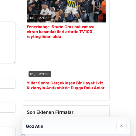
06/08/2026
Fenerbahçe-Sturm Graz buluşması
ekran başındakileri artırdı: TV100
reyting lideri oldu
05/08/2026
Yıllar Sonra Gerçekleşen Bir Hayal: İkiz
Kızlarıyla Anıtkabir’de Duygu Dolu Anlar
Son Eklenen Firmalar
×
Göz Atın
Cengiz Sigorta
23/06/2026