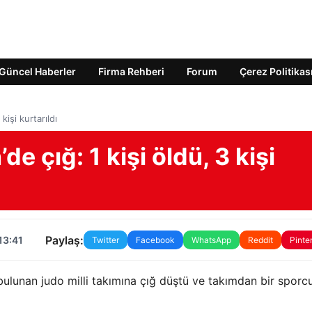
Güncel Haberler
Firma Rehberi
Forum
Çerez Politikas
işi kurtarıldı
 çığ: 1 kişi öldü, 3 kişi
Paylaş:
13:41
Twitter
Facebook
WhatsApp
Reddit
Pinte
lunan judo milli takımına çığ düştü ve takımdan bir sporc