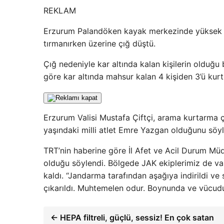
REKLAM
Erzurum Palandöken kayak merkezinde yüksek ir
tırmanırken üzerine çığ düştü.
Çığ nedeniyle kar altında kalan kişilerin olduğu b
göre kar altında mahsur kalan 4 kişiden 3’ü kurtu
Erzurum Valisi Mustafa Çiftçi, arama kurtarma ç
yaşındaki milli atlet Emre Yazgan olduğunu söyl
TRT’nin haberine göre İl Afet ve Acil Durum Müdü
olduğu söylendi. Bölgede JAK ekiplerimiz de vardı
kaldı. “Jandarma tarafından aşağıya indirildi ve 
çıkarıldı. Muhtemelen odur. Boynunda ve vücudun
← HEPA filtreli, güçlü, sessiz! En çok satan