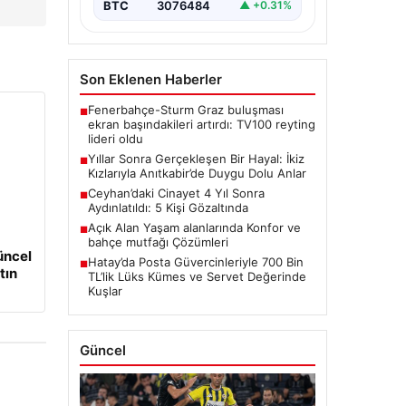
BTC
3076484
▲ +0.31%
Son Eklenen Haberler
Fenerbahçe-Sturm Graz buluşması
■
ekran başındakileri artırdı: TV100 reyting
lideri oldu
Yıllar Sonra Gerçekleşen Bir Hayal: İkiz
■
Kızlarıyla Anıtkabir’de Duygu Dolu Anlar
Ceyhan’daki Cinayet 4 Yıl Sonra
■
Aydınlatıldı: 5 Kişi Gözaltında
Açık Alan Yaşam alanlarında Konfor ve
■
bahçe mutfağı Çözümleri
üncel
Hatay’da Posta Güvercinleriyle 700 Bin
■
tın
TL’lik Lüks Kümes ve Servet Değerinde
Kuşlar
Güncel