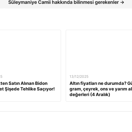
Süleymaniye Camii hakkında bilinmesi gerekenler →
25
13/12/2025
tten Satın Alınan Bidon
Altın fiyatları ne durumda? G
Pet Şişede Tehlike Saçıyor!
gram, çeyrek, ons ve yarım al
değerleri (4 Aralık)