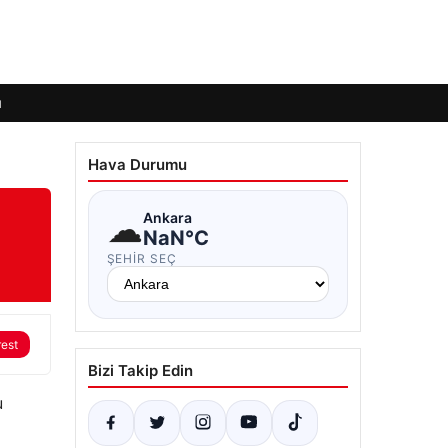
ı
Hava Durumu
☁
Ankara
NaN°C
ŞEHIR SEÇ
rest
Bizi Takip Edin
u