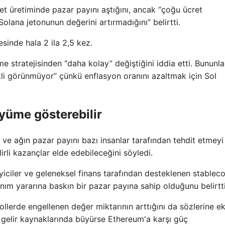
et üretiminde pazar payını aştığını, ancak “çoğu ücret
olana jetonunun değerini artırmadığını” belirtti.
sinde hala 2 ila 2,5 kez.
 stratejisinden “daha kolay” değiştiğini iddia etti. Bununla
tekli görünmüyor” çünkü enflasyon oranını azaltmak için Sol
üyüme gösterebilir
 ve ağın pazar payını bazı insanlar tarafından tehdit etmeyi
lirli kazançlar elde edebileceğini söyledi.
yiciler ve geleneksel finans tarafından desteklenen stableco
anım yararına baskın bir pazar payına sahip olduğunu belirtti
lerde engellenen değer miktarının arttığını da sözlerine ek
ı gelir kaynaklarında büyürse Ethereum'a karşı güç