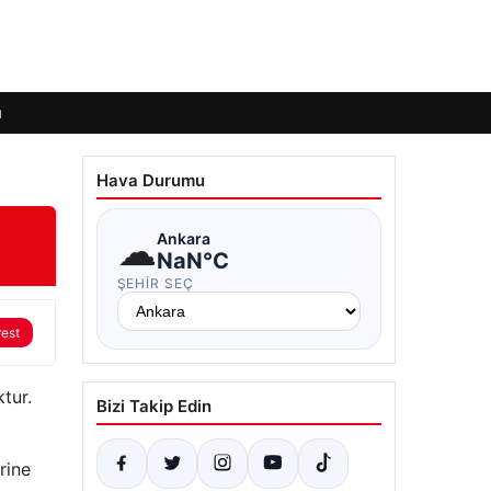
ı
Hava Durumu
☁
Ankara
NaN°C
ŞEHIR SEÇ
rest
ktur.
Bizi Takip Edin
rine