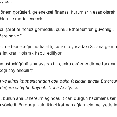
öyledi.
dönem görüşleri, geleneksel finansal kurumların esas olarak
eri ​​ile modellenecek:
dici işaretler henüz görmedik, çünkü Ethereum'un güvenliği,
ğere sahip.”
ih edebileceğini iddia etti, çünkü piyasadaki Solana gelir ü
stikrarlı” olarak kabul ediliyor.
n üstünlüğünü sınırlayacaktır, çünkü değerlendirme farkının
ceği söylenebilir.”
 ve ikinci katmanlarından çok daha fazladır, ancak Ethere
 değere sahiptir. Kaynak:
Dune Analytics
m, bunun ana Ethereum ağındaki ticari durgun hacimler üzer
unu söyledi. Bu durgunluk, ikinci katman ağları için maliyetleri