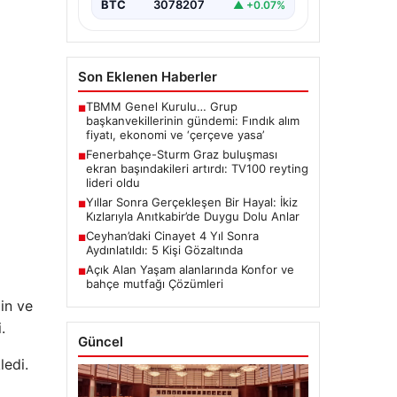
BTC
3078207
▲ +0.07%
Son Eklenen Haberler
TBMM Genel Kurulu… Grup
■
başkanvekillerinin gündemi: Fındık alım
fiyatı, ekonomi ve ‘çerçeve yasa’
Fenerbahçe-Sturm Graz buluşması
■
ekran başındakileri artırdı: TV100 reyting
lideri oldu
Yıllar Sonra Gerçekleşen Bir Hayal: İkiz
■
Kızlarıyla Anıtkabir’de Duygu Dolu Anlar
Ceyhan’daki Cinayet 4 Yıl Sonra
■
Aydınlatıldı: 5 Kişi Gözaltında
Açık Alan Yaşam alanlarında Konfor ve
■
bahçe mutfağı Çözümleri
in ve
.
Güncel
ledi.