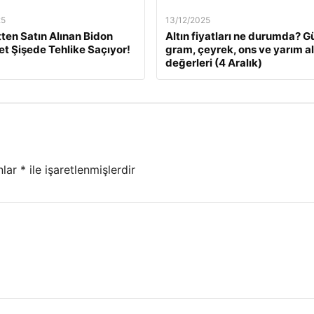
25
13/12/2025
tten Satın Alınan Bidon
Altın fiyatları ne durumda? G
Pet Şişede Tehlike Saçıyor!
gram, çeyrek, ons ve yarım al
değerleri (4 Aralık)
nlar
*
ile işaretlenmişlerdir