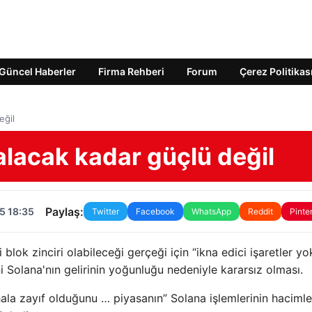
Güncel Haberler
Firma Rehberi
Forum
Çerez Politikas
eğil
alacak kadar güçlü değil
Paylaş:
5 18:35
Twitter
Facebook
WhatsApp
Reddit
Pinte
 blok zinciri olabileceği gerçeği için “ikna edici işaretler yo
olana'nın gelirinin yoğunluğu nedeniyle kararsız olması.
la zayıf olduğunu … piyasanın” Solana işlemlerinin hacimle