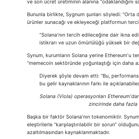
ve son ücret üretiminin alanına “odaklandığını s
Bununla birlikte, Sygnum şunları söyledi: “Orta 
ürünler sunacağı ve ekleyeceği platformun tercihl
“Solana'nın tercih edileceğine dair ikna e
istikrarı ve uzun ömürlülüğü yüksek bir de
Synum, kurumların Solana yerine Ethereum'u terc
“memecoin sektöründe yoğunlaştığı için daha az i
Diyerek şöyle devam etti: “Bu, performansı
bu gelir kaynaklarının farkı ile açıklanabile
Solana (Viola) operasyonları Ethereum'dan
zincirinde daha fazla
Başka bir faktör Solana'nın tokenomiktir. Synu
eleştirilerle “karşılaştırılabilir bir sorun” olduğ
azaltılmasından kaynaklanmaktadır.