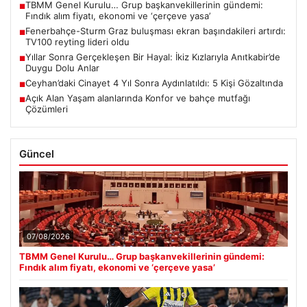
TBMM Genel Kurulu… Grup başkanvekillerinin gündemi:
■
Fındık alım fiyatı, ekonomi ve ‘çerçeve yasa’
Fenerbahçe-Sturm Graz buluşması ekran başındakileri artırdı:
■
TV100 reyting lideri oldu
Yıllar Sonra Gerçekleşen Bir Hayal: İkiz Kızlarıyla Anıtkabir’de
■
Duygu Dolu Anlar
Ceyhan’daki Cinayet 4 Yıl Sonra Aydınlatıldı: 5 Kişi Gözaltında
■
Açık Alan Yaşam alanlarında Konfor ve bahçe mutfağı
■
Çözümleri
Güncel
07/08/2026
TBMM Genel Kurulu… Grup başkanvekillerinin gündemi:
Fındık alım fiyatı, ekonomi ve ‘çerçeve yasa’