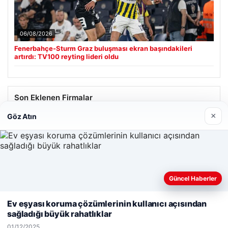
06/08/2026
Fenerbahçe-Sturm Graz buluşması ekran başındakileri
artırdı: TV100 reyting lideri oldu
Son Eklenen Firmalar
×
Göz Atın
Güncel Haberler
Web sitemizi nasıl kullandığınızı daha iyi anlayabilmek,
deneyiminizi kişiselleştirmek ve geliştirmek amacıyla çerezler
Ev eşyası koruma çözümlerinin kullanıcı açısından
kullanıyoruz.
Çerez Politikamız
sağladığı büyük rahatlıklar
Reddet
Kabul Et
01/12/2025