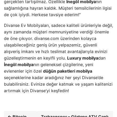
gerçekten tartışılmaz. Özellikle
İnegöl mobilya
nın
sağlamlığına hayran kaldık. Müşteri temsilcilerinin ilgisi
de çok iyiydi. Herkese tavsiye ederim!”
Divanse Ev Mobilyaları, sadece kaliteli ürünleriyle değil,
aynı zamanda müşteri memnuniyetine verdiği önemle
de öne çıkıyor. divanse.com üzerinden kolayca
ulaşabileceğiniz geniş ürün yelpazemiz, güvenli
alışveriş imkanı ve hızlı teslimat avantajlarıyla evinizi
güzelleştirmenin en keyifli yolu.
Luxury mobilya
dan
İnegöl mobilya
nın geleneksel çizgilerine, yeni
evlenenler için özel
düğün paketleri mobilya
seçeneklerine kadar aradığınız her şeyi Divanse’de
bulabilirsiniz. Evinize değer katmak ve yaşam kalitenizi
artırmak için Divanse’yi keşfedin!
← Bitcoin
Trabzonspor – Görtepe ATV Canlı