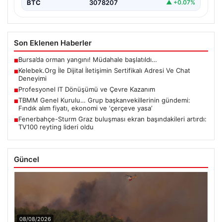
BTC
3078207
▲ +0.07%
Son Eklenen Haberler
Bursa’da orman yangını! Müdahale başlatıldı…
■
Kelebek.Org İle Dijital İletişimin Sertifikalı Adresi Ve Chat
■
Deneyimi
Profesyonel IT Dönüşümü ve Çevre Kazanım
■
TBMM Genel Kurulu… Grup başkanvekillerinin gündemi:
■
Fındık alım fiyatı, ekonomi ve ‘çerçeve yasa’
Fenerbahçe-Sturm Graz buluşması ekran başındakileri artırdı:
■
TV100 reyting lideri oldu
Güncel
08/08/2026