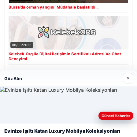
Bursa’da orman yangını! Müdahale başlatıldı…
08/08/2026
Kelebek.Org İle Dijital İletişimin Sertifikalı Adresi Ve Chat
Deneyimi
×
Göz Atın
Son Eklenen Firmalar
Web sitemizi nasıl kullandığınızı daha iyi anlayabilmek,
Güncel Haberler
deneyiminizi kişiselleştirmek ve geliştirmek amacıyla çerezler
kullanıyoruz.
Çerez Politikamız
Evinize Işıltı Katan Luxury Mobilya Koleksiyonları
Reddet
Kabul Et