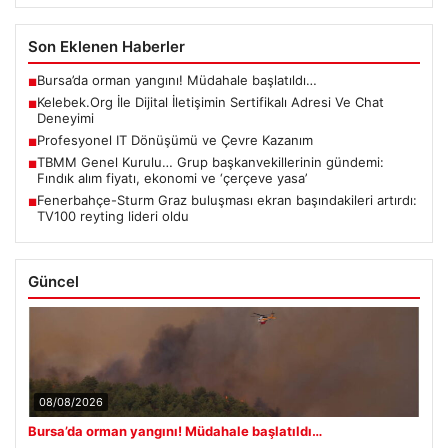
Son Eklenen Haberler
Bursa’da orman yangını! Müdahale başlatıldı…
■
Kelebek.Org İle Dijital İletişimin Sertifikalı Adresi Ve Chat
■
Deneyimi
Profesyonel IT Dönüşümü ve Çevre Kazanım
■
TBMM Genel Kurulu… Grup başkanvekillerinin gündemi:
■
Fındık alım fiyatı, ekonomi ve ‘çerçeve yasa’
Fenerbahçe-Sturm Graz buluşması ekran başındakileri artırdı:
■
TV100 reyting lideri oldu
Güncel
08/08/2026
Bursa’da orman yangını! Müdahale başlatıldı…