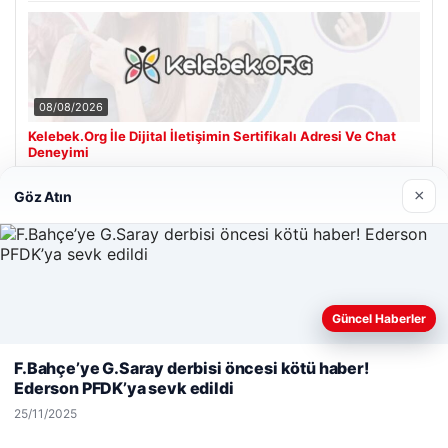
08/08/2026
Kelebek.Org İle Dijital İletişimin Sertifikalı Adresi Ve Chat
Deneyimi
×
Göz Atın
Son Eklenen Firmalar
Güncel Haberler
Web sitemizi nasıl kullandığınızı daha iyi anlayabilmek,
deneyiminizi kişiselleştirmek ve geliştirmek amacıyla çerezler
F.Bahçe’ye G.Saray derbisi öncesi kötü haber!
kullanıyoruz.
Çerez Politikamız
Ederson PFDK’ya sevk edildi
Reddet
Kabul Et
25/11/2025