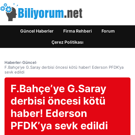
Güncel Haberler
Firma Rehberi
Forum
Çerez Politikası
Haberler
›
Güncel
›
F.Bahçe’ye G.Saray derbisi öncesi kötü haber! Ederson PFDK’ya
sevk edildi
F.Bahçe’ye G.Saray
derbisi öncesi kötü
haber! Ederson
PFDK’ya sevk edildi