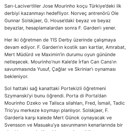
Sarı-Lacivertliler Jose Mourinho koçu Türkiye’deki ilk
derbiyi kazanmayı hedefliyor. Norveç antrenörü Ole
Gunnar Solskjaer, G. House’daki beyaz ve beyaz
beyazlar, hesaplamalardan sonra F. Garden’ı yener.
Her iki öğretmen de 11S Derby üzerinde çalışmaya
devam ediyor. F. Garden’ın kostik sarı kartlar, Amrabat,
Mert Müdürd ve Maximin’in durumu oyun gününde
netleşecek. Mourinho’nun Kale’de İrfan Can Cans’ın
savunmasında Yusuf, Çağlar ve Skriniar’ı oynaması
bekleniyor.
Sol hattaki sağ kanattaki Portekizli öğretmeni
Szymanski’yi bunu öğrendi. Porta di Porta’dan
Mourinho Dzeko ve Talisca silahları, Fred, İsmail, Tadic
Trio’yu merkeze koymayı planlıyor. Solskjaer, F.
Garden’a karşı kalede Mert Günok oynayacak ve
Svensson ve Masuaku’ya savunmanın kenarlarında bir