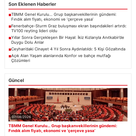
Son Eklenen Haberler
TBMM Genel Kurulu… Grup başkanvekillerinin gündemi:
■
Fındık alım fiyatı, ekonomi ve ‘çerçeve yasa’
Fenerbahçe-Sturm Graz buluşması ekran başındakileri artırdı:
■
TV100 reyting lideri oldu
Yıllar Sonra Gerçekleşen Bir Hayal: İkiz Kızlarıyla Anıtkabir’de
■
Duygu Dolu Anlar
Ceyhan’daki Cinayet 4 Yıl Sonra Aydınlatıldı: 5 Kişi Gözaltında
■
Açık Alan Yaşam alanlarında Konfor ve bahçe mutfağı
■
Çözümleri
Güncel
07/08/2026
TBMM Genel Kurulu… Grup başkanvekillerinin gündemi:
Fındık alım fiyatı, ekonomi ve ‘çerçeve yasa’