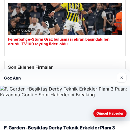
06/08/2026
Fenerbahçe-Sturm Graz buluşması ekran başındakileri
artırdı: TV100 reyting lideri oldu
Son Eklenen Firmalar
×
Göz Atın
Güncel Haberler
Web sitemizi nasıl kullandığınızı daha iyi anlayabilmek,
deneyiminizi kişiselleştirmek ve geliştirmek amacıyla çerezler
F. Garden -Beşiktaş Derby Teknik Erkekler Planı 3
kullanıyoruz.
Çerez Politikamız