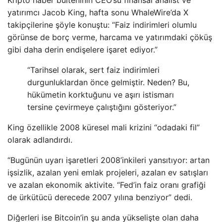
Kripto haber bülteninin CEO’su finansal analist ve
yatırımcı Jacob King, hafta sonu WhaleWire’da X
takipçilerine şöyle konuştu: “Faiz indirimleri olumlu
görünse de borç verme, harcama ve yatırımdaki çöküş
gibi daha derin endişelere işaret ediyor.”
“Tarihsel olarak, sert faiz indirimleri
durgunluklardan önce gelmiştir. Neden? Bu,
hükümetin korktuğunu ve aşırı istismarı
tersine çevirmeye çalıştığını gösteriyor.”
King özellikle 2008 küresel mali krizini “odadaki fil”
olarak adlandırdı.
“Bugünün uyarı işaretleri 2008’inkileri yansıtıyor: artan
işsizlik, azalan yeni emlak projeleri, azalan ev satışları
ve azalan ekonomik aktivite. “Fed’in faiz oranı grafiği
de ürkütücü derecede 2007 yılına benziyor” dedi.
Diğerleri ise Bitcoin’in şu anda yükselişte olan daha