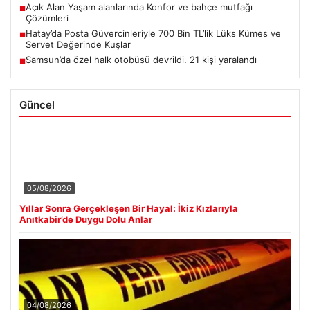
Açık Alan Yaşam alanlarında Konfor ve bahçe mutfağı
■
Çözümleri
Hatay’da Posta Güvercinleriyle 700 Bin TL’lik Lüks Kümes ve
■
Servet Değerinde Kuşlar
Samsun’da özel halk otobüsü devrildi. 21 kişi yaralandı
■
Güncel
05/08/2026
Yıllar Sonra Gerçekleşen Bir Hayal: İkiz Kızlarıyla
Anıtkabir’de Duygu Dolu Anlar
04/08/2026