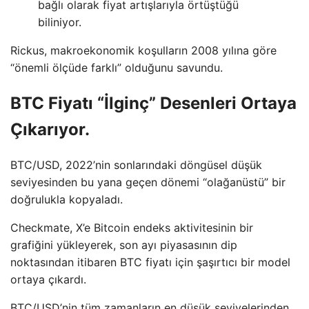
bağlı olarak fiyat artışlarıyla örtüştüğü
biliniyor.
Rickus, makroekonomik koşulların 2008 yılına göre
“önemli ölçüde farklı” olduğunu savundu.
BTC Fiyatı “İlginç” Desenleri Ortaya
Çıkarıyor.
BTC/USD, 2022’nin sonlarındaki döngüsel düşük
seviyesinden bu yana geçen dönemi “olağanüstü” bir
doğrulukla kopyaladı.
Checkmate, X’e Bitcoin endeks aktivitesinin bir
grafiğini yükleyerek, son ayı piyasasının dip
noktasından itibaren BTC fiyatı için şaşırtıcı bir model
ortaya çıkardı.
BTC/USD’nin tüm zamanların en düşük seviyelerinden