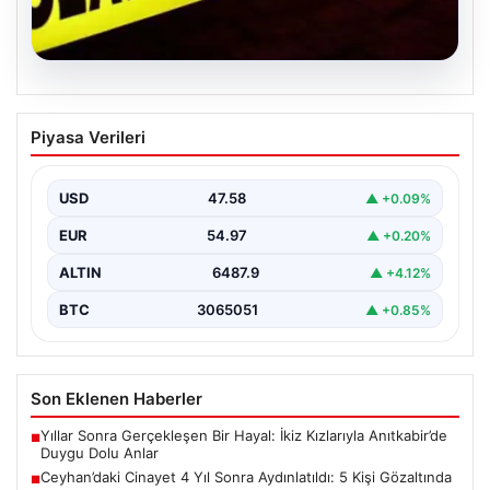
04.08.2026
Ceyhan’daki Cinayet 4 Yıl Sonra
Piyasa Verileri
Aydınlatıldı: 5 Kişi Gözaltında
Adana’nın Ceyhan ilçesinde 2022 yılında işlenen ve
uzun süredir çözülemeyen silahlı cinayet olayı,
USD
47.58
▲ +0.09%
kapsamlı…
EUR
54.97
▲ +0.20%
ALTIN
6487.9
▲ +4.12%
BTC
3065051
▲ +0.85%
Son Eklenen Haberler
Yıllar Sonra Gerçekleşen Bir Hayal: İkiz Kızlarıyla Anıtkabir’de
■
Duygu Dolu Anlar
Ceyhan’daki Cinayet 4 Yıl Sonra Aydınlatıldı: 5 Kişi Gözaltında
■