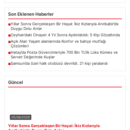
Son Eklenen Haberler
Yıllar Sonra Gerçekleşen Bir Hayal: İkiz Kızlarıyla Anıtkabir’de
■
Duygu Dolu Anlar
Ceyhan’daki Cinayet 4 Yıl Sonra Aydınlatıldı: 5 Kişi Gözaltında
■
Açık Alan Yaşam alanlarında Konfor ve bahçe mutfağı
■
Çözümleri
Hatay’da Posta Güvercinleriyle 700 Bin TL’lik Lüks Kümes ve
■
Servet Değerinde Kuşlar
Samsun’da özel halk otobüsü devrildi. 21 kişi yaralandı
■
Güncel
05/08/2026
Yıllar Sonra Gerçekleşen Bir Hayal: İkiz Kızlarıyla