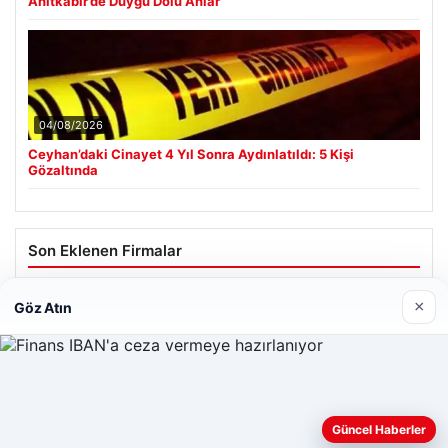
Anıtkabir’de Duygu Dolu Anlar
04/08/2026
Ceyhan’daki Cinayet 4 Yıl Sonra Aydınlatıldı: 5 Kişi
Gözaltında
Son Eklenen Firmalar
×
Göz Atın
Web sitemizi nasıl kullandığınızı daha iyi anlayabilmek,
Güncel Haberler
deneyiminizi kişiselleştirmek ve geliştirmek amacıyla çerezler