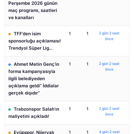
Perşembe 2026 günün
maç programı, saatleri
ve kanalları
TFF’den isim
1
1
2 gün 2 saat
önce
sponsorluğu açıklaması!
Trendyol Süper Lig…
Ahmet Metin Genç’in
1
1
2 gün 2 saat
önce
forma kampanyasıyla
ilgili belediyeden
açıklama geldi” İddialar
gerçek dışıdır”
Trabzonspor Salah’ın
1
1
2 gün 2 saat
önce
maliyetini açıkladı!
Eyüpspor, Nijeryalı
1
1
4 gün 2 saat