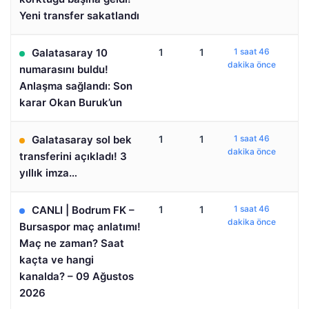
Yeni transfer sakatlandı
Galatasaray 10
1
1
1 saat 46
dakika önce
numarasını buldu!
Anlaşma sağlandı: Son
karar Okan Buruk’un
Galatasaray sol bek
1
1
1 saat 46
dakika önce
transferini açıkladı! 3
yıllık imza…
CANLI | Bodrum FK –
1
1
1 saat 46
dakika önce
Bursaspor maç anlatımı!
Maç ne zaman? Saat
kaçta ve hangi
kanalda? – 09 Ağustos
2026