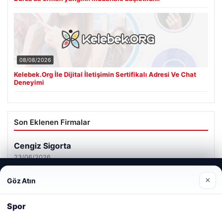
08/08/2026
Kelebek.Org İle Dijital İletişimin Sertifikalı Adresi Ve Chat
Deneyimi
Son Eklenen Firmalar
Web sitemizi nasıl kullandığınızı daha iyi anlayabilmek,
×
Göz Atın
deneyiminizi kişiselleştirmek ve geliştirmek amacıyla çerezler
kullanıyoruz.
Çerez Politikamız
Spor
Reddet
Kabul Et