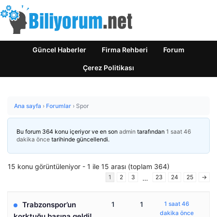
Güncel Haberler
Firma Rehberi
Forum
Çerez Politikası
Ana sayfa
›
Forumlar
›
Spor
Bu forum 364 konu içeriyor ve en son
admin
tarafından
1 saat 46
dakika önce
tarihinde güncellendi.
15 konu görüntüleniyor - 1 ile 15 arası (toplam 364)
1
2
3
23
24
25
→
…
Trabzonspor’un
1
1
1 saat 46
dakika önce
korktuğu başına geldi!