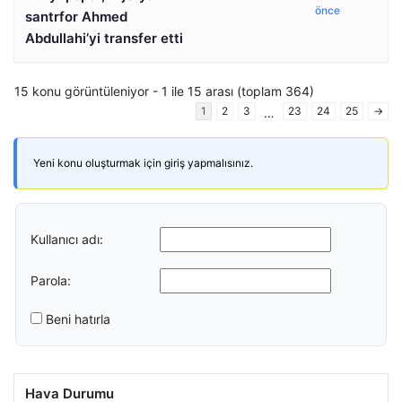
önce
santrfor Ahmed
Abdullahi’yi transfer etti
15 konu görüntüleniyor - 1 ile 15 arası (toplam 364)
1
2
3
23
24
25
→
…
Yeni konu oluşturmak için giriş yapmalısınız.
Kullanıcı adı:
Parola:
Beni hatırla
Hava Durumu