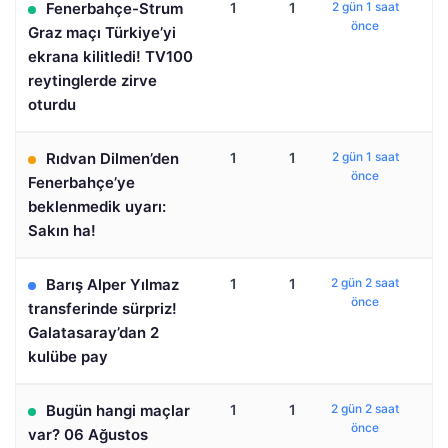
Fenerbahçe-Strum
1
1
2 gün 1 saat
önce
Graz maçı Türkiye’yi
ekrana kilitledi! TV100
reytinglerde zirve
oturdu
Rıdvan Dilmen’den
1
1
2 gün 1 saat
önce
Fenerbahçe’ye
beklenmedik uyarı:
Sakın ha!
Barış Alper Yılmaz
1
1
2 gün 2 saat
önce
transferinde sürpriz!
Galatasaray’dan 2
kulübe pay
Bugün hangi maçlar
1
1
2 gün 2 saat
önce
var? 06 Ağustos