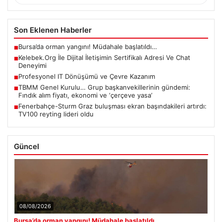
Son Eklenen Haberler
Bursa’da orman yangını! Müdahale başlatıldı…
■
Kelebek.Org İle Dijital İletişimin Sertifikalı Adresi Ve Chat
■
Deneyimi
Profesyonel IT Dönüşümü ve Çevre Kazanım
■
TBMM Genel Kurulu… Grup başkanvekillerinin gündemi:
■
Fındık alım fiyatı, ekonomi ve ‘çerçeve yasa’
Fenerbahçe-Sturm Graz buluşması ekran başındakileri artırdı:
■
TV100 reyting lideri oldu
Güncel
08/08/2026
Bursa’da orman yangını! Müdahale başlatıldı…