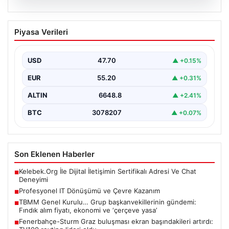
08.08.2026
Profesyonel IT Dönüşümü ve Çevre
Piyasa Verileri
Kazanım
Günümüzde değişen dijitalleşme doğrultusunda
işletmeler donanım parklarını düzenli zamanda
USD
47.70
▲ +0.15%
güncellemektedir. Söz konusu yenileme süreçlerinde…
EUR
55.20
▲ +0.31%
ALTIN
6648.8
▲ +2.41%
BTC
3078207
▲ +0.07%
Son Eklenen Haberler
Kelebek.Org İle Dijital İletişimin Sertifikalı Adresi Ve Chat
■
Deneyimi
Profesyonel IT Dönüşümü ve Çevre Kazanım
■
TBMM Genel Kurulu… Grup başkanvekillerinin gündemi:
■
Fındık alım fiyatı, ekonomi ve ‘çerçeve yasa’
Fenerbahçe-Sturm Graz buluşması ekran başındakileri artırdı:
■