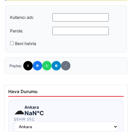
Kullanıcı adı:
Parola:
Beni hatırla
Paylaş:
Hava Durumu
☁
Ankara
NaN°C
ŞEHIR SEÇ