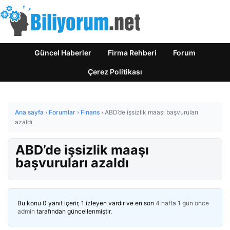
Güncel Haberler
Firma Rehberi
Forum
Çerez Politikası
Ana sayfa
›
Forumlar
›
Finans
›
ABD’de işsizlik maaşı başvuruları
azaldı
ABD’de işsizlik maaşı
başvuruları azaldı
Bu konu 0 yanıt içerir, 1 izleyen vardır ve en son
4 hafta 1 gün önce
admin
tarafından güncellenmiştir.