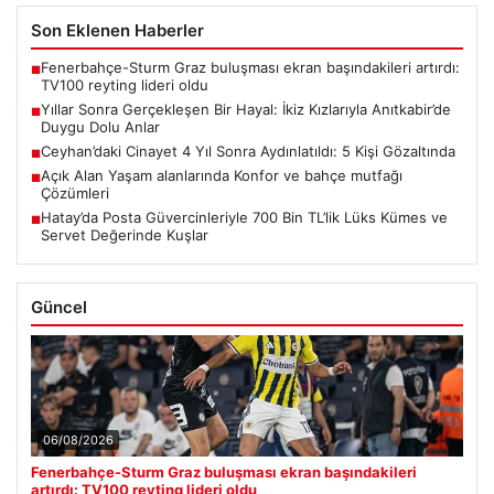
Son Eklenen Haberler
Fenerbahçe-Sturm Graz buluşması ekran başındakileri artırdı:
■
TV100 reyting lideri oldu
Yıllar Sonra Gerçekleşen Bir Hayal: İkiz Kızlarıyla Anıtkabir’de
■
Duygu Dolu Anlar
Ceyhan’daki Cinayet 4 Yıl Sonra Aydınlatıldı: 5 Kişi Gözaltında
■
Açık Alan Yaşam alanlarında Konfor ve bahçe mutfağı
■
Çözümleri
Hatay’da Posta Güvercinleriyle 700 Bin TL’lik Lüks Kümes ve
■
Servet Değerinde Kuşlar
Güncel
06/08/2026
Fenerbahçe-Sturm Graz buluşması ekran başındakileri
artırdı: TV100 reyting lideri oldu