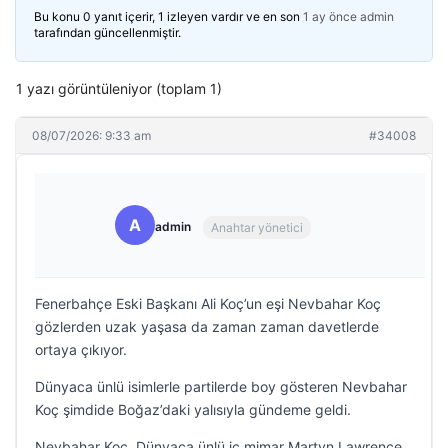
Bu konu 0 yanıt içerir, 1 izleyen vardır ve en son
1 ay önce
admin
tarafından güncellenmiştir.
1 yazı görüntüleniyor (toplam 1)
08/07/2026: 9:33 am
#34008
A
admin
Anahtar yönetici
Fenerbahçe Eski Başkanı Ali Koç’un eşi Nevbahar Koç
gözlerden uzak yaşasa da zaman zaman davetlerde
ortaya çıkıyor.
Dünyaca ünlü isimlerle partilerde boy gösteren Nevbahar
Koç şimdide Boğaz’daki yalısıyla gündeme geldi.
Nevbahar Koç, Dünyaca ünlü iç mimar Martyn Lawrence